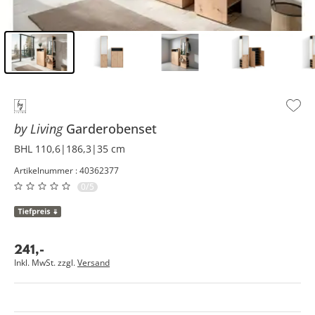
Inhalt der Seitenleiste überspringen - Zum Seitenende
by Living
Garderobenset
BHL 110,6|186,3|35 cm
Artikelnummer : 40362377
0/5
241
,
-
Inkl. MwSt. zzgl.
Versand