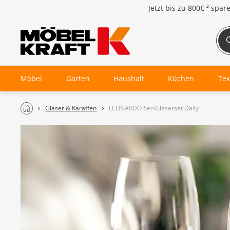
Jetzt bis zu
800€ ²
spar
Möbel
Garten
Haushalt
Küchen
Tex
Gläser & Karaffen
LEONARDO 6er-Gläserset Daily