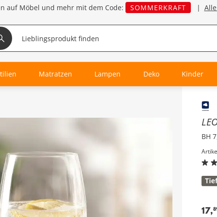
en auf Möbel und mehr mit dem Code:
SOMMERKRAFT
|
All
tilien
Matratzen
Lampen
Deko
Kinder
Inha
LE
BH 7
Artik
17
,
8