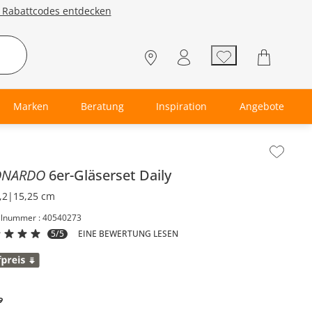
e Rabattcodes entdecken
Marken
Beratung
Inspiration
Angebote
lt der Seitenleiste überspringen - Zum Seitenende
ONARDO
6er-Gläserset
Daily
,2|15,25 cm
elnummer : 40540273
5/5
EINE BEWERTUNG LESEN
9