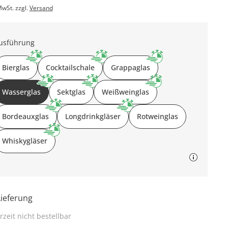
MwSt. zzgl.
Versand
usführung
Bierglas
Cocktailschale
Grappaglas
Wasserglas
Sektglas
Weißweinglas
Bordeauxglas
Longdrinkgläser
Rotweinglas
Whiskygläser
Lieferung
rzeit nicht bestellbar