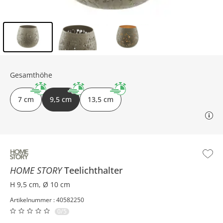
Inhalt der Seitenleiste überspringen - Zum Seitenende
Gesamthöhe
7 cm
9,5 cm
13,5 cm
HOME STORY
Teelichthalter
H 9,5 cm, Ø 10 cm
Artikelnummer : 40582250
0/5