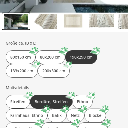
Inhalt der Seitenleiste überspringen - Zum Seitenende
Größe ca. (B x L)
80x150 cm
80x200 cm
190x290 cm
133x200 cm
200x300 cm
Motivdetails
Streifen
Bordüre, Streifen
Ethno
Farmhaus, Ethno
Batik
Netz
Blöcke