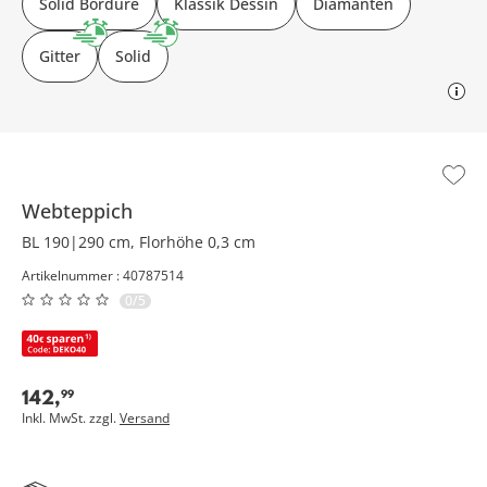
Solid Bordüre
Klassik Dessin
Diamanten
Gitter
Solid
Webteppich
BL 190|290 cm, Florhöhe 0,3 cm
Artikelnummer : 40787514
0/5
142
,
99
Inkl. MwSt. zzgl.
Versand