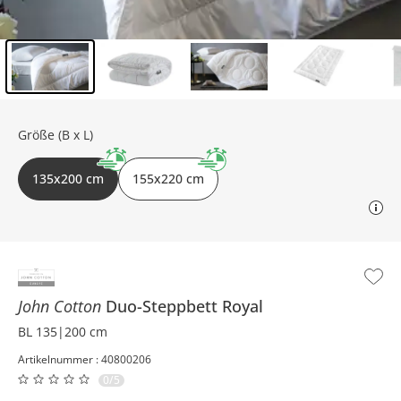
Inhalt der Seitenleiste überspringen - Zum Seitenende
Größe (B x L)
135x200 cm
155x220 cm
John Cotton
Duo-Steppbett
Royal
BL 135|200 cm
Artikelnummer : 40800206
0/5