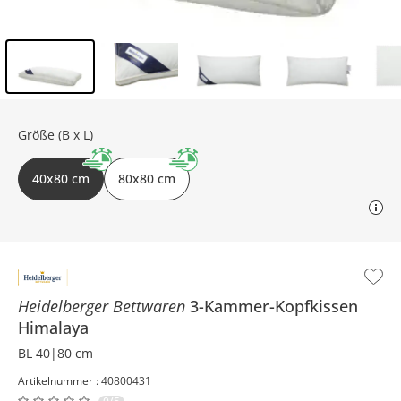
Inhalt der Seitenleiste überspringen - Zum Seitenende
Größe (B x L)
40x80 cm
80x80 cm
Heidelberger Bettwaren
3-Kammer-Kopfkissen
Himalaya
BL 40|80 cm
Artikelnummer : 40800431