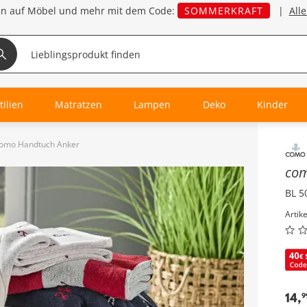
en auf Möbel und mehr mit dem Code:
SOMMERKRAFT
|
All
tilien
Matratzen
Lampen
Deko
Kinder
omo Handtuch Anker
Inha
co
BL 5
Artik
14
,
9