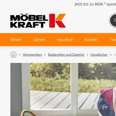
Jetzt bis zu
800€ ²
spar
Möbel
Garten
Haushalt
Küchen
Tex
Heimtextilien
Badtextilien und Zubehör
Handtücher
c