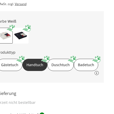
MwSt. zzgl.
Versand
arbe
Weiß
rodukttyp
Gästetuch
Handtuch
Duschtuch
Badetuch
Lieferung
rzeit nicht bestellbar