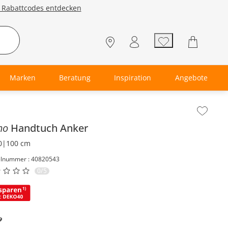
e Rabattcodes entdecken
Marken
Beratung
Inspiration
Angebote
lt der Seitenleiste überspringen - Zum Seitenende
mo
Handtuch
Anker
0|100 cm
elnummer : 40820543
0/5
9