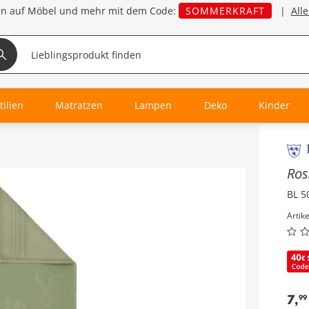
en auf Möbel und mehr mit dem Code:
SOMMERKRAFT
|
All
tilien
Matratzen
Lampen
Deko
Kinder
Inha
Ro
BL 5
Artik
7
,
99