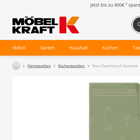
Jetzt bis zu
800€ ²
spar
Möbel
Garten
Haushalt
Küchen
Tex
Heimtextilien
Küchentextilien
Ross Geschirtuch Gemüse