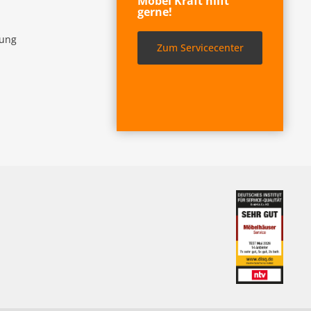
Möbel Kraft hilft
gerne!
lung
Zum Servicecenter