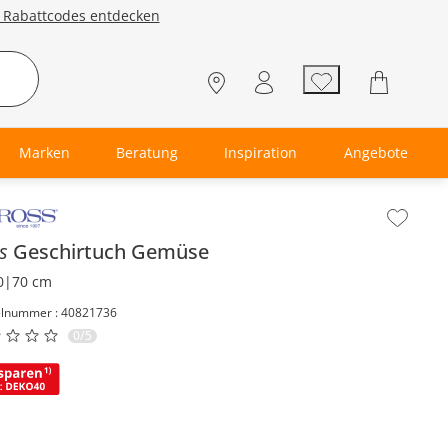
e Rabattcodes entdecken
Marken
Beratung
Inspiration
Angebote
lt der Seitenleiste überspringen - Zum Seitenende
ss
Geschirtuch
Gemüse
0|70 cm
elnummer : 40821736
0/5