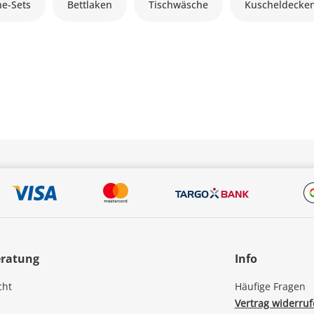
he-Sets
Bettlaken
Tischwäsche
Kuscheldecke
eratung
Info
cht
Häufige Fragen
Vertrag widerru