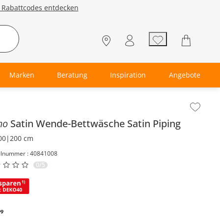
e Rabattcodes entdecken
Marken
Beratung
Inspiration
Angebote
lt der Seitenleiste überspringen - Zum Seitenende
mo
Satin Wende-Bettwäsche
Satin Piping
00|200 cm
elnummer : 40841008
0/5
99