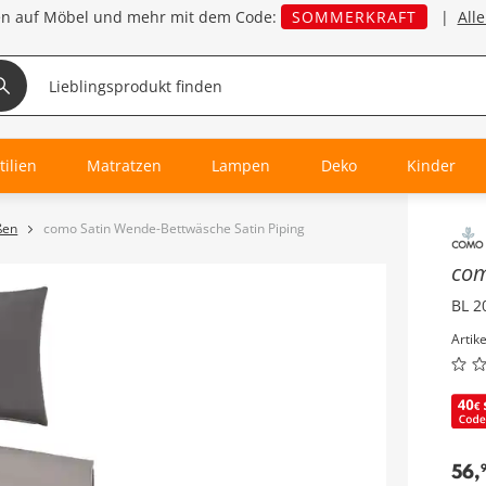
en auf Möbel und mehr mit dem Code:
SOMMERKRAFT
|
All
tilien
Matratzen
Lampen
Deko
Kinder
ßen
como Satin Wende-Bettwäsche Satin Piping
Inha
co
BL 2
Artik
56
,