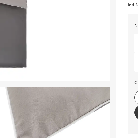
Inkl. 
F
G