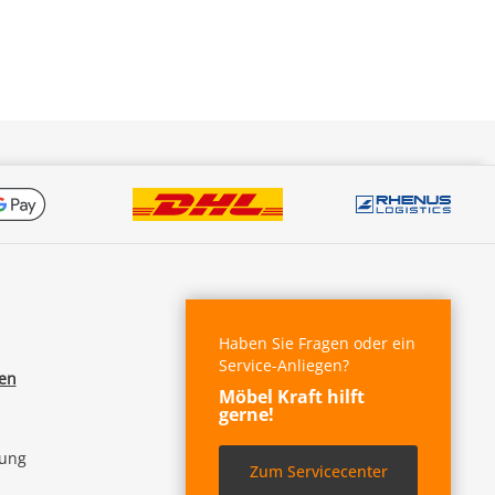
Haben Sie Fragen oder ein
Service-Anliegen?
fen
Möbel Kraft hilft
gerne!
lung
Zum Servicecenter