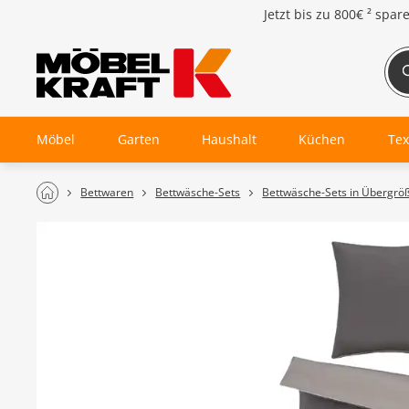
Jetzt bis zu
800€ ²
spar
Möbel
Garten
Haushalt
Küchen
Tex
Bettwaren
Bettwäsche-Sets
Bettwäsche-Sets in Übergrö