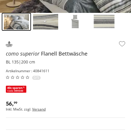
Inhalt der Seitenleiste überspringen - Zum Seitenende
como superior
Flanell Bettwäsche
BL 135|200 cm
Artikelnummer : 40841611
0/5
56
,
99
Inkl. MwSt. zzgl.
Versand