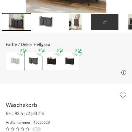
Inhalt der Seitenleiste überspringen - Zum Seitenende
Farbe / Dekor
Hellgrau
Wäschekorb
BHL 92,5|72|33 cm
Artikelnummer : 45020629
0/5