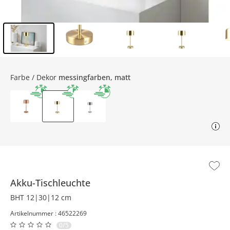
Inhalt der Seitenleiste überspringen - Zum Seitenende
Farbe / Dekor
messingfarben, matt
Akku-Tischleuchte
BHT 12|30|12 cm
Artikelnummer : 46522269
0/5