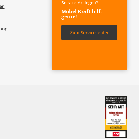
Service-Anliegen?
fen
Möbel Kraft hilft
gerne!
lung
Zum Servicecenter