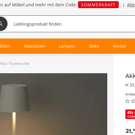
en auf Möbel und mehr mit dem Code:
SOMMERKRAFT
|
All
tilien
Matratzen
Lampen
Deko
Kinder
Akku-Tischleuchte
Inha
Akk
H 33
Artik
21
,
9