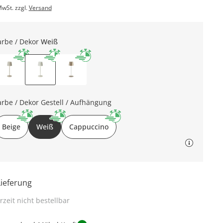
MwSt. zzgl.
Versand
arbe / Dekor
Weiß
arbe / Dekor Gestell / Aufhängung
Beige
Weiß
Cappuccino
Lieferung
rzeit nicht bestellbar