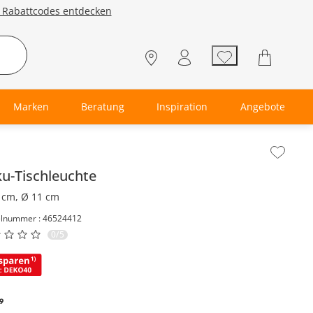
e Rabattcodes entdecken
Marken
Beratung
Inspiration
Angebote
lt der Seitenleiste überspringen - Zum Seitenende
u-Tischleuchte
 cm, Ø 11 cm
elnummer : 46524412
0/5
9