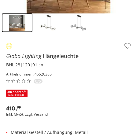
Inhalt der Seitenleiste überspringen - Zum Seitenende
Globo Lighting
Hängeleuchte
BHL 28|120|91 cm
Artikelnummer : 46526386
0/5
410
,
99
Inkl. MwSt. zzgl.
Versand
Material Gestell / Aufhängung: Metall