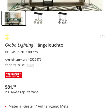
Inhalt der Seitenleiste überspringen - Zum Seitenende
Globo Lighting
Hängeleuchte
BHL 49|120|100 cm
Artikelnummer : 46526476
0/5
581
,
99
Inkl. MwSt. zzgl.
Versand
Material Gestell / Aufhängung: Metall