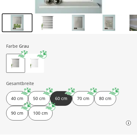
Inhalt der Seitenleiste überspringen - Zum Seitenende
Farbe
Grau
Gesamtbreite
40 cm
50 cm
60 cm
70 cm
80 cm
90 cm
100 cm