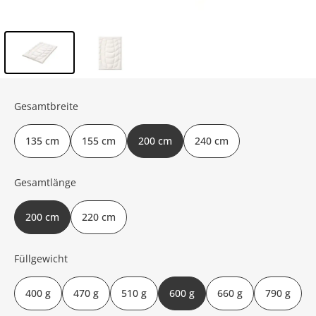
Inhalt der Seitenleiste überspringen - Zum Seitenende
Gesamtbreite
135 cm
155 cm
200 cm
240 cm
Gesamtlänge
200 cm
220 cm
Füllgewicht
400 g
470 g
510 g
600 g
660 g
790 g