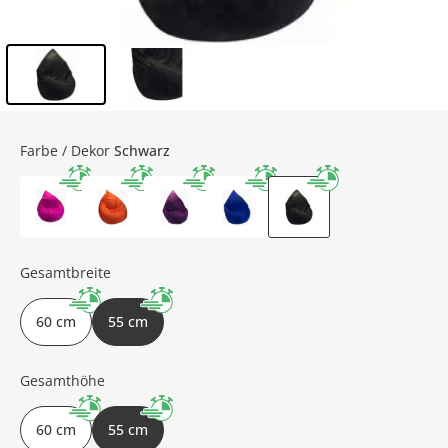
Inhalt der Seitenleiste überspringen - Zum Seitenende
Farbe / Dekor
Schwarz
Gesamtbreite
60 cm
55 cm
Gesamthöhe
60 cm
55 cm