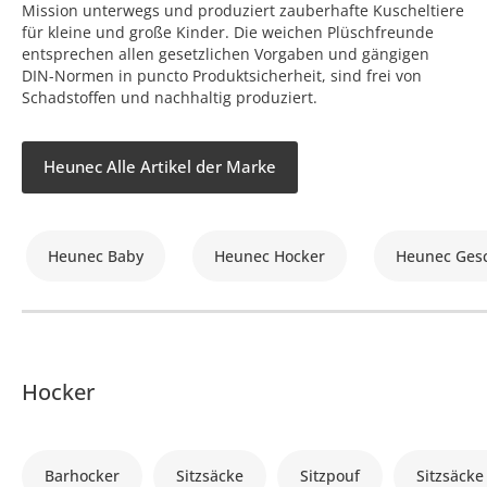
Mission unterwegs und produziert zauberhafte Kuscheltiere
für kleine und große Kinder. Die weichen Plüschfreunde
entsprechen allen gesetzlichen Vorgaben und gängigen
DIN-Normen in puncto Produktsicherheit, sind frei von
Schadstoffen und nachhaltig produziert.
Heunec Alle Artikel der Marke
Heunec Baby
Heunec Hocker
Heunec Ges
Hocker
Barhocker
Sitzsäcke
Sitzpouf
Sitzsäck