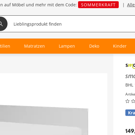
en auf Möbel und mehr mit dem Code:
SOMMERKRAFT
|
All
tilien
Matratzen
Lampen
Deko
Kinder
Inha
sm
BHL 
Artik
149