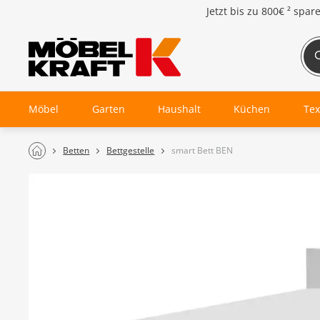
Jetzt bis zu
800€ ²
spar
Möbel
Garten
Haushalt
Küchen
Tex
Betten
Bettgestelle
smart Bett BEN