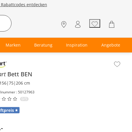
e Rabattcodes entdecken
Marken
Beratung
Inspiration
Angebote
lt der Seitenleiste überspringen - Zum Seitenende
art
Bett
BEN
156|75|206 cm
elnummer : 50127963
0/5
,
-