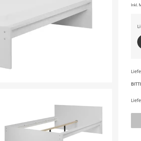
Inkl. 
L
Lief
BITT
Lief