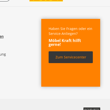
Haben Sie Fragen oder ein
Service-Anliegen?
fen
Möbel Kraft hilft
gerne!
lung
Zum Servicecenter