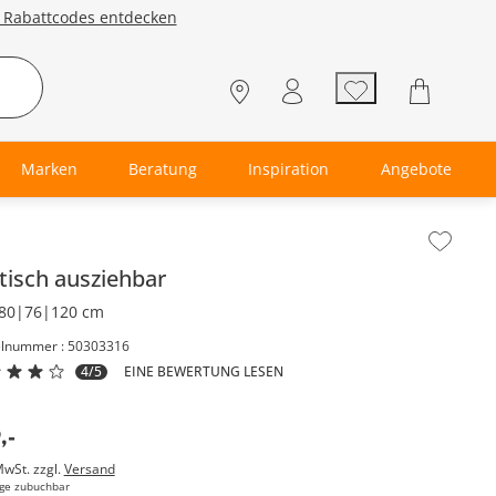
e Rabattcodes entdecken
Marken
Beratung
Inspiration
Angebote
lt der Seitenleiste überspringen - Zum Seitenende
tisch ausziehbar
80|76|120 cm
elnummer : 50303316
4/5
EINE BEWERTUNG LESEN
9
,
-
MwSt. zzgl.
Versand
ge zubuchbar