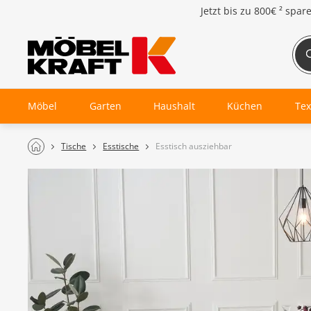
Jetzt bis zu
800€ ²
spar
Möbel
Garten
Haushalt
Küchen
Tex
Tische
Esstische
Esstisch ausziehbar