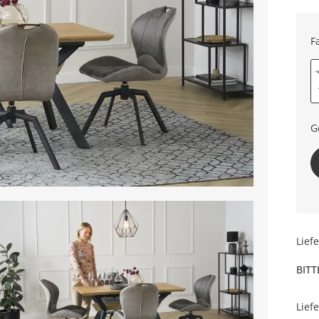
F
G
Lief
BITT
Lief