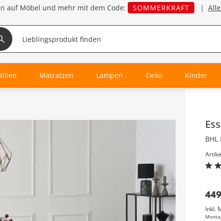
en auf Möbel und mehr mit dem Code:
SOMMERKRAFT
|
All
tilien
Matratzen
Lampen
Deko
Kinder
Inha
Ess
BHL 
Artik
44
Inkl. 
Monta