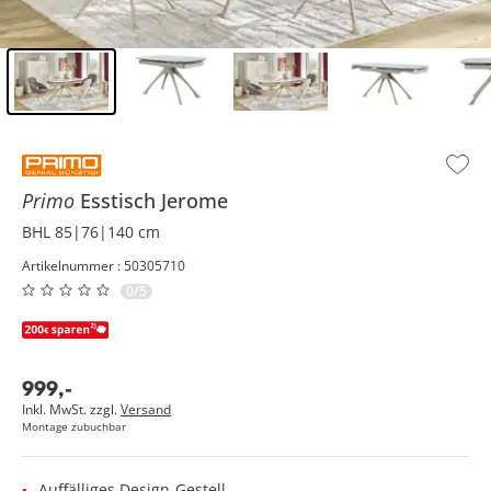
Inhalt der Seitenleiste überspringen - Zum Seitenende
Primo
Esstisch
Jerome
BHL 85|76|140 cm
Artikelnummer : 50305710
0/5
999
,
-
Inkl. MwSt. zzgl.
Versand
Montage zubuchbar
Auffälliges Design-Gestell