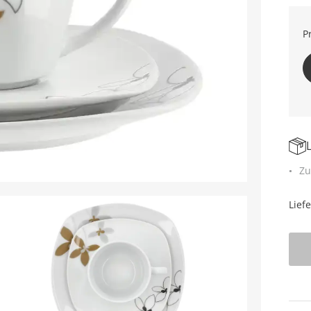
P
Zu
Lief