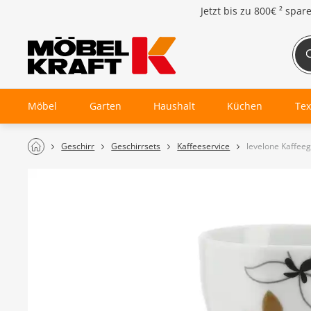
Jetzt bis zu
800€ ²
spar
Möbel
Garten
Haushalt
Küchen
Tex
Geschirr
Geschirrsets
Kaffeeservice
levelone Kaffeeg