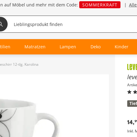
en auf Möbel und mehr mit dem Code:
SOMMERKRAFT
|
All
tilien
Matratzen
Lampen
Deko
Kinder
eschirr 12-tlg. Karolina
Inha
lev
Artik
14
,
9
Inkl. 