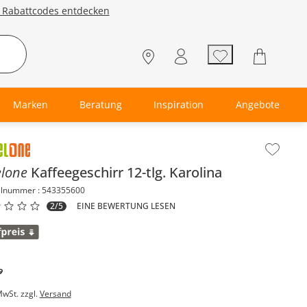
e Rabattcodes entdecken
Marken
Beratung
Inspiration
Angebote
lt der Seitenleiste überspringen - Zum Seitenende
elone
Kaffeegeschirr 12-tlg.
Karolina
elnummer : 543355600
2/5
EINE BEWERTUNG LESEN
9
MwSt. zzgl.
Versand