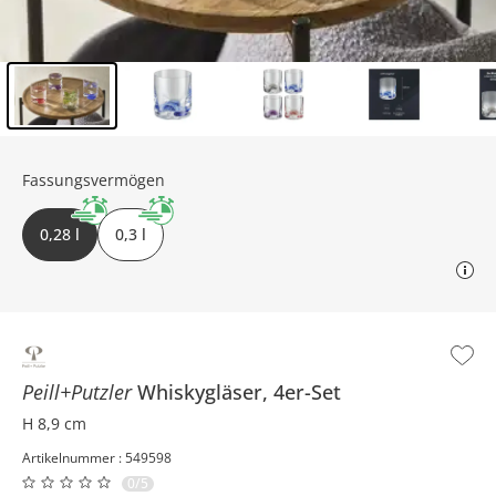
Inhalt der Seitenleiste überspringen - Zum Seitenende
Fassungsvermögen
0,28 l
0,3 l
Peill+Putzler
Whiskygläser, 4er-Set
H 8,9 cm
Artikelnummer : 549598
0/5