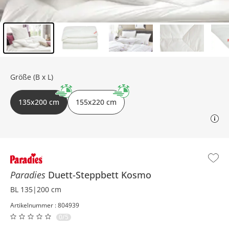
Inhalt der Seitenleiste überspringen - Zum Seitenende
Größe (B x L)
135x200 cm
155x220 cm
Paradies
Duett-Steppbett
Kosmo
BL 135|200 cm
Artikelnummer : 804939
0/5