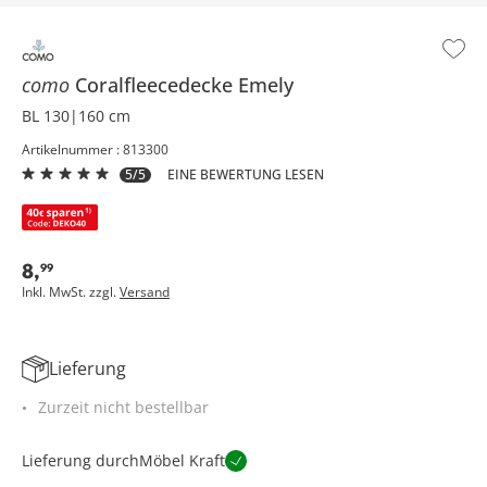
como
Coralfleecedecke
Emely
BL 130|160 cm
Artikelnummer : 813300
5/5
EINE BEWERTUNG LESEN
8
,
99
Inkl. MwSt. zzgl.
Versand
Lieferung
Zurzeit nicht bestellbar
Lieferung durch
Möbel Kraft