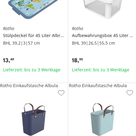
Rotho
Rotho
Stülpdeckel für 45 Liter Albris Box
Albris
Aufbewahrungsbox 45 Liter
Alb
BHL 39,2|3|57 cm
BHL 39|26,5|55,5 cm
13
,
18
,
49
95
Lieferzeit: bis zu 3 Werktage
Lieferzeit: bis zu 3 Werktage
Rotho Einkaufstasche Albula
Rotho Einkaufstasche Albula