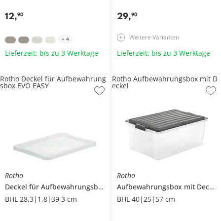
12
,
29
,
90
90
Weitere Varianten
+
4
Lieferzeit: bis zu 3 Werktage
Lieferzeit: bis zu 3 Werktage
Rotho Deckel für Aufbewahrung
Rotho Aufbewahrungsbox mit D
sbox EVO EASY
eckel
Rotho
Rotho
Deckel für Aufbewahrungsbox
EVO EASY
Aufbewahrungsbox mit Deckel
BHL 28,3|1,8|39,3 cm
BHL 40|25|57 cm