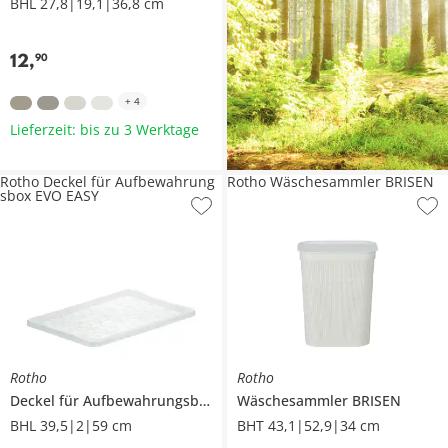
BHL 27,8|19,1|36,8 cm
12
,
90
+
4
Lieferzeit: bis zu 3 Werktage
Rotho Deckel für Aufbewahrung
Rotho Wäschesammler BRISEN
sbox EVO EASY
Rotho
Rotho
Deckel für Aufbewahrungsbox
EVO EASY
Wäschesammler
BRISEN
BHL 39,5|2|59 cm
BHT 43,1|52,9|34 cm