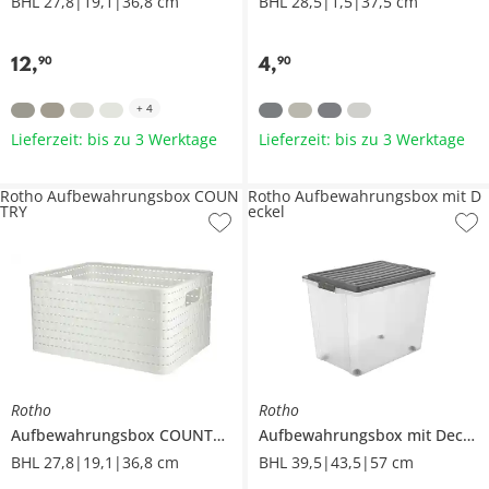
BHL 27,8|19,1|36,8 cm
BHL 28,5|1,5|37,5 cm
12
,
4
,
90
90
+
4
Lieferzeit: bis zu 3 Werktage
Lieferzeit: bis zu 3 Werktage
Rotho Aufbewahrungsbox COUN
Rotho Aufbewahrungsbox mit D
TRY
eckel
Rotho
Rotho
Aufbewahrungsbox
COUNTRY
Aufbewahrungsbox mit Deckel
BHL 27,8|19,1|36,8 cm
BHL 39,5|43,5|57 cm