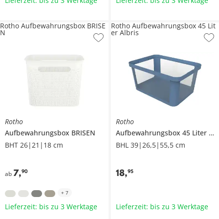
Lieferzeit: bis zu 3 Werktage
Lieferzeit: bis zu 3 Werktage
Rotho Aufbewahrungsbox BRISE
Rotho Aufbewahrungsbox 45 Lit
N
er Albris
Rotho
Rotho
Aufbewahrungsbox
BRISEN
Aufbewahrungsbox 45 Liter
Alb
BHT 26|21|18 cm
BHL 39|26,5|55,5 cm
7
,
18
,
90
95
ab
+
7
Lieferzeit: bis zu 3 Werktage
Lieferzeit: bis zu 3 Werktage