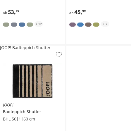
53
,
45
,
99
99
ab
ab
+
12
+
7
JOOP! Badteppich Shutter
JOOP!
Badteppich Shutter
BHL 50|1|60 cm