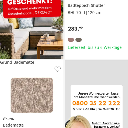
Badteppich Shutter
BHL 70|1|120 cm
283
,
99
Lieferzeit: bis zu 6 Werktage
Grund Badematte
Grund
Badematte