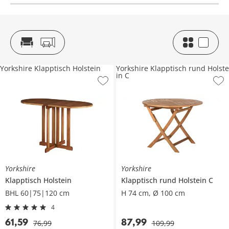
Yorkshire Klapptisch Holstein
Yorkshire Klapptisch rund Holste
in C
Yorkshire
Yorkshire
Klapptisch
Holstein
Klapptisch rund
Holstein C
BHL 60|75|120 cm
H 74 cm, Ø 100 cm
4
61
,
59
87
,
99
76
,
99
109
,
99