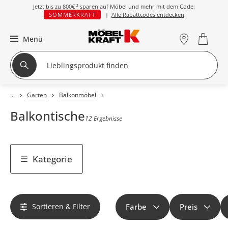
Jetzt bis zu
800€ ²
sparen auf Möbel und mehr mit dem Code:
SOMMERKRAFT
|
Alle Rabattcodes entdecken
Menü
Garten
Balkonmöbel
Balkontische
12 Ergebnisse
Kategorie
Sortieren & Filter
Farbe
Preis