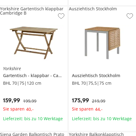
Yorkshire Gartentisch klappbar
Ausziehtisch Stockholm
Cambridge B
Yorkshire
Gartentisch
klappbar
Cambridge B
Ausziehtisch
Stockholm
BHL 70|75|120 cm
BHL 70|75,5|75 cm
159
,
99
175
,
99
199
,
99
219
,
99
Sie sparen
Sie sparen
40
,
-
44
,
-
Lieferzeit: bis zu 10 Werktage
Lieferzeit: bis zu 10 Werktage
Siena Garden Balkontisch Prato
Yorkshire Balkonklapptisch