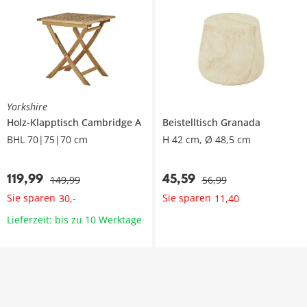
Yorkshire
Holz-Klapptisch
Cambridge A
Beistelltisch
Granada
BHL 70|75|70 cm
H 42 cm, Ø 48,5 cm
119
,
99
45
,
59
149
,
99
56
,
99
Sie sparen
Sie sparen
30
,
-
11
,
40
Lieferzeit: bis zu 10 Werktage