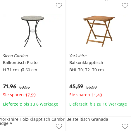
Siena Garden
Yorkshire
Balkontisch
Prato
Balkonklapptisch
H 71 cm, Ø 60 cm
BHL 70|72|70 cm
71
,
96
45
,
59
89
,
95
56
,
99
Sie sparen
Sie sparen
17
,
99
11
,
40
Lieferzeit: bis zu 8 Werktage
Lieferzeit: bis zu 10 Werktage
Yorkshire Holz-Klapptisch Cambr
Beistelltisch Granada
idge A