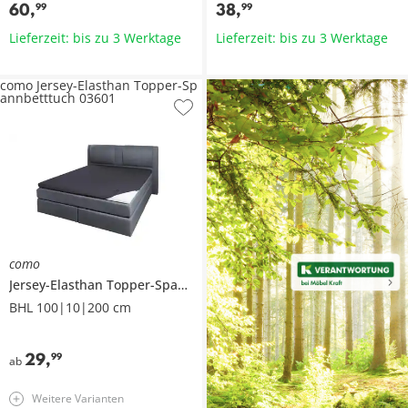
60
,
38
,
99
99
Lieferzeit: bis zu 3 Werktage
Lieferzeit: bis zu 3 Werktage
como Jersey-Elasthan Topper-Sp
annbetttuch 03601
como
Jersey-Elasthan Topper-Spannbetttuch
03601
BHL 100|10|200 cm
29
,
99
ab
Weitere Varianten