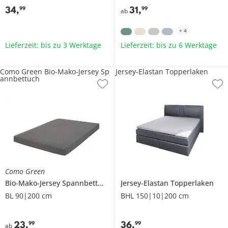
34
,
31
,
99
99
ab
+
4
Lieferzeit: bis zu 3 Werktage
Lieferzeit: bis zu 6 Werktage
Como Green Bio-Mako-Jersey Sp
Jersey-Elastan Topperlaken
annbettuch
Como Green
Bio-Mako-Jersey Spannbettuch
Jersey-Elastan Topperlaken
BL 90|200 cm
BHL 150|10|200 cm
23
,
36
,
99
99
ab