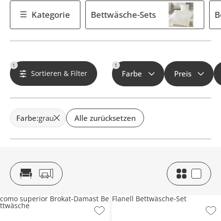
Kategorie
Bettwäsche-Sets
B
1
1
Sortieren & Filter
Farbe
Preis
Farbe
:
grau
Alle zurücksetzen
como superior Brokat-Damast Be
Flanell Bettwäsche-Set
ttwäsche