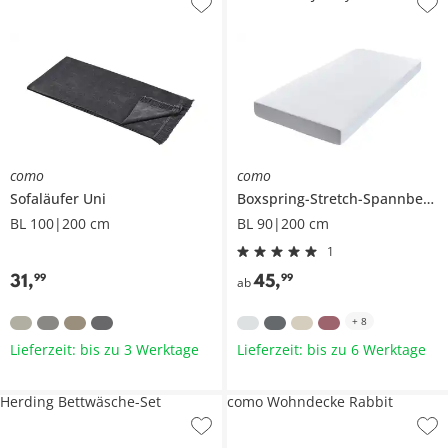
como
como
Sofaläufer
Uni
Boxspring-Stretch-Spannbettlaken
BL 100|200 cm
BL 90|200 cm
1
31
,
45
,
99
99
ab
+
8
Lieferzeit: bis zu 3 Werktage
Lieferzeit: bis zu 6 Werktage
Herding Bettwäsche-Set
como Wohndecke Rabbit