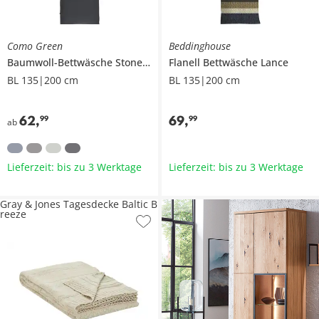
Como Green
Beddinghouse
Baumwoll-Bettwäsche
Stone Washed
Flanell Bettwäsche
Lance
BL 135|200 cm
BL 135|200 cm
62
,
69
,
99
99
ab
Lieferzeit: bis zu 3 Werktage
Lieferzeit: bis zu 3 Werktage
Gray & Jones Tagesdecke Baltic B
reeze