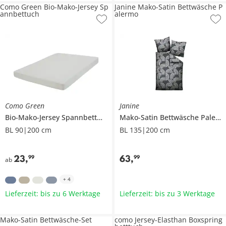
Como Green Bio-Mako-Jersey Sp
Janine Mako-Satin Bettwäsche P
annbettuch
alermo
Como Green
Janine
Bio-Mako-Jersey Spannbettuch
Mako-Satin Bettwäsche
Palermo
BL 90|200 cm
BL 135|200 cm
23
,
63
,
99
99
ab
+
4
Lieferzeit: bis zu 6 Werktage
Lieferzeit: bis zu 3 Werktage
Mako-Satin Bettwäsche-Set
como Jersey-Elasthan Boxspring