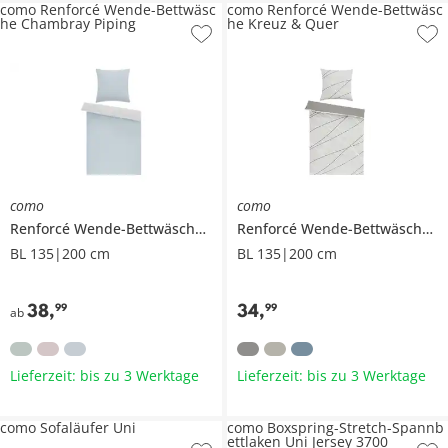
como Renforcé Wende-Bettwäsc
como Renforcé Wende-Bettwäsc
he Chambray Piping
he Kreuz & Quer
como
como
Renforcé Wende-Bettwäsche
Chambray Piping
Renforcé Wende-Bettwäsche
K
BL 135|200 cm
BL 135|200 cm
38
,
34
,
99
99
ab
Lieferzeit: bis zu 3 Werktage
Lieferzeit: bis zu 3 Werktage
como Sofaläufer Uni
como Boxspring-Stretch-Spannb
ettlaken Uni Jersey 3700