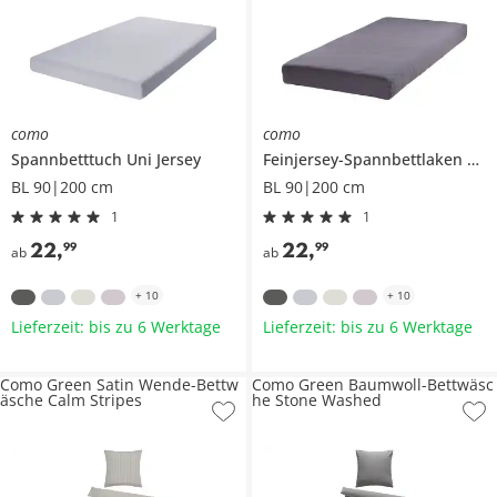
como
como
Spannbetttuch
Uni Jersey
Feinjersey-Spannbettlaken
201
BL 90|200 cm
BL 90|200 cm
1
1
22
,
22
,
99
99
ab
ab
+
10
+
10
Lieferzeit: bis zu 6 Werktage
Lieferzeit: bis zu 6 Werktage
Como Green Satin Wende-Bettw
Como Green Baumwoll-Bettwäsc
äsche Calm Stripes
he Stone Washed