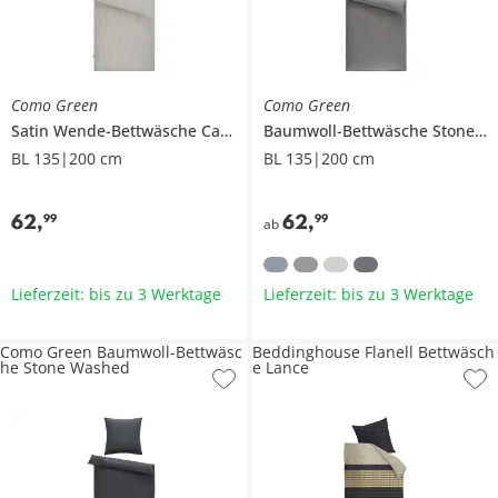
Como Green
Como Green
Satin Wende-Bettwäsche
Calm Stripes
Baumwoll-Bettwäsche
Stone Washed
BL 135|200 cm
BL 135|200 cm
62
,
62
,
99
99
ab
Lieferzeit: bis zu 3 Werktage
Lieferzeit: bis zu 3 Werktage
Como Green Baumwoll-Bettwäsc
Beddinghouse Flanell Bettwäsch
he Stone Washed
e Lance