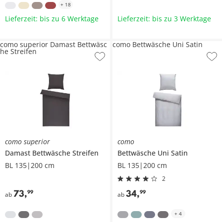
+
18
Lieferzeit: bis zu 6 Werktage
Lieferzeit: bis zu 3 Werktage
como superior Damast Bettwäsc
como Bettwäsche Uni Satin
he Streifen
como superior
como
Damast Bettwäsche
Streifen
Bettwäsche
Uni Satin
BL 135|200 cm
BL 135|200 cm
2
73
,
34
,
99
99
ab
ab
+
4