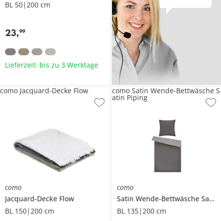
BL 50|200 cm
23
,
99
Lieferzeit: bis zu 3 Werktage
como Jacquard-Decke Flow
como Satin Wende-Bettwäsche S
atin Piping
como
como
Jacquard-Decke
Flow
Satin Wende-Bettwäsche
Satin Piping
BL 150|200 cm
BL 135|200 cm