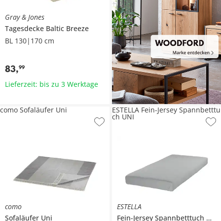
Gray & Jones
Tagesdecke
Baltic Breeze
BL 130|170 cm
83
,
99
Lieferzeit: bis zu 3 Werktage
como Sofaläufer Uni
ESTELLA Fein-Jersey Spannbetttu
ch UNI
como
ESTELLA
Sofaläufer
Uni
Fein-Jersey Spannbetttuch
UNI