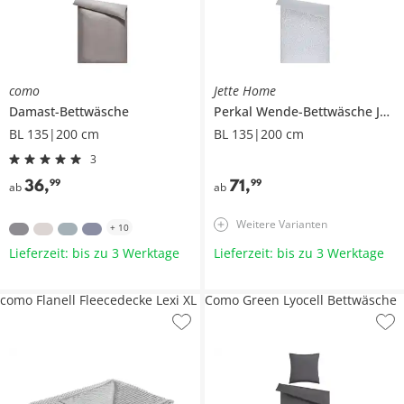
como
Jette Home
Damast-Bettwäsche
Perkal Wende-Bettwäsche
Jette Home
BL 135|200 cm
BL 135|200 cm
3
36
,
71
,
99
99
ab
ab
Weitere Varianten
+
10
Lieferzeit: bis zu 3 Werktage
Lieferzeit: bis zu 3 Werktage
como Flanell Fleecedecke Lexi XL
Como Green Lyocell Bettwäsche