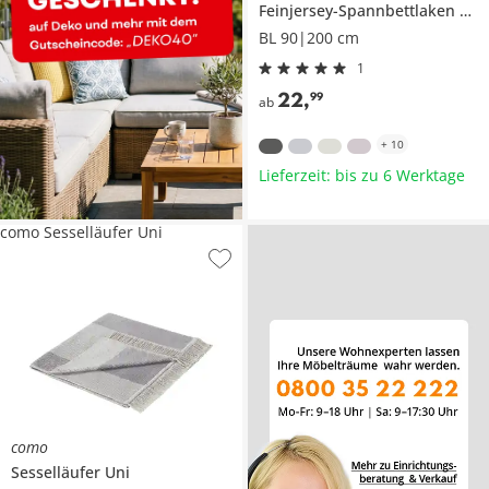
Feinjersey-Spannbettlaken
201
BL 90|200 cm
1
22
,
99
ab
+
10
Lieferzeit: bis zu 6 Werktage
como Sesselläufer Uni
como
Sesselläufer
Uni