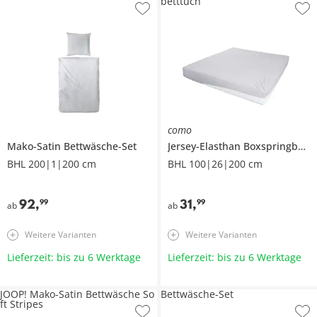
betttuch
como
Mako-Satin Bettwäsche-Set
Jersey-Elasthan Boxspringbetttuch
BHL 200|1|200 cm
BHL 100|26|200 cm
92
,
31
,
99
99
ab
ab
Weitere Varianten
Weitere Varianten
Lieferzeit: bis zu 6 Werktage
Lieferzeit: bis zu 6 Werktage
JOOP! Mako-Satin Bettwäsche So
Bettwäsche-Set
ft Stripes