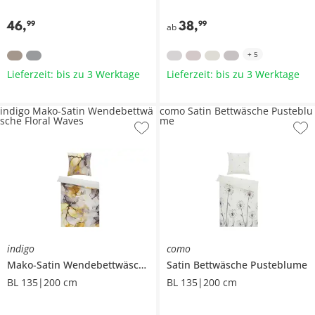
46
,
38
,
99
99
ab
+
5
Lieferzeit: bis zu 3 Werktage
Lieferzeit: bis zu 3 Werktage
indigo Mako-Satin Wendebettwä
como Satin Bettwäsche Pusteblu
sche Floral Waves
me
indigo
como
Mako-Satin Wendebettwäsche
Floral Waves
Satin Bettwäsche
Pusteblume
BL 135|200 cm
BL 135|200 cm