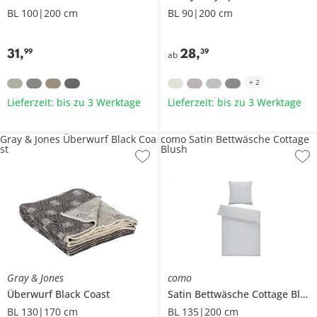
BL 100|200 cm
BL 90|200 cm
31
,
28
,
99
39
ab
+
2
Lieferzeit: bis zu 3 Werktage
Lieferzeit: bis zu 3 Werktage
Gray & Jones Überwurf Black Coa
como Satin Bettwäsche Cottage
st
Blush
Gray & Jones
como
Überwurf
Black Coast
Satin Bettwäsche
Cottage Blush
BL 130|170 cm
BL 135|200 cm