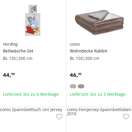
Herding
como
Bettwäsche-Set
Wohndecke
Rabbit
BL 135|200 cm
BL 150|200 cm
44
,
46
,
99
95
Lieferzeit: bis zu 6 Werktage
Lieferzeit: bis zu 3 Werktage
como Spannbetttuch Uni Jersey
como Feinjersey-Spannbettlaken
2010