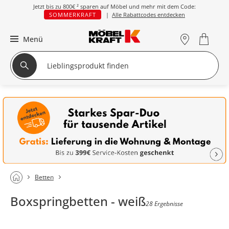
Jetzt bis zu
800€ ²
sparen auf Möbel und mehr mit dem Code:
SOMMERKRAFT
|
Alle Rabattcodes entdecken
Menü
Betten
Boxspringbetten - weiß
28 Ergebnisse