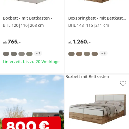
Boxbett
mit Bettkasten
Boxspringbett
mit Bettkasten
BHL 120|110|208 cm
BHL 148|115|211 cm
765
,
-
1.260
,
-
ab
ab
+
7
+
6
Lieferzeit: bis zu 20 Werktage
Boxbett mit Bettkasten