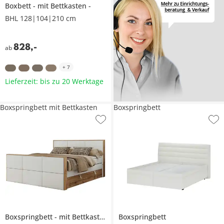
Boxbett
mit Bettkasten
BHL 128|104|210 cm
828
,
-
ab
+
7
Lieferzeit: bis zu 20 Werktage
Boxspringbett mit Bettkasten
Boxspringbett
Boxspringbett
mit Bettkasten
Boxspringbett