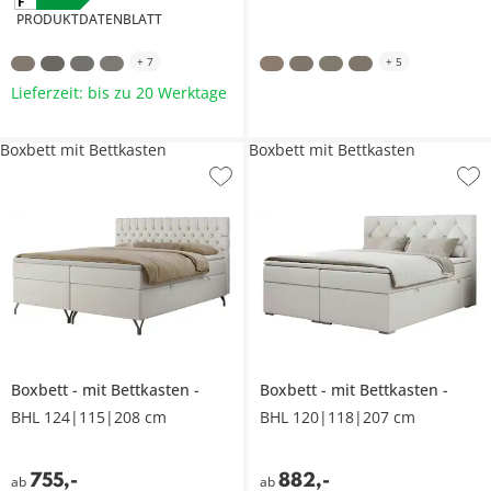
PRODUKTDATENBLATT
+
7
+
5
Lieferzeit: bis zu 20 Werktage
Boxbett mit Bettkasten
Boxbett mit Bettkasten
Boxbett
mit Bettkasten
Boxbett
mit Bettkasten
BHL 124|115|208 cm
BHL 120|118|207 cm
755
,
-
882
,
-
ab
ab