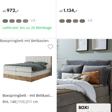
972
,
-
1.134
,
-
ab
ab
+
7
+
7
Lieferzeit: bis zu 20 Werktage
Boxspringbett mit Bettkasten
Boxspringbett
mit Bettkasten
BHL 148|115|211 cm