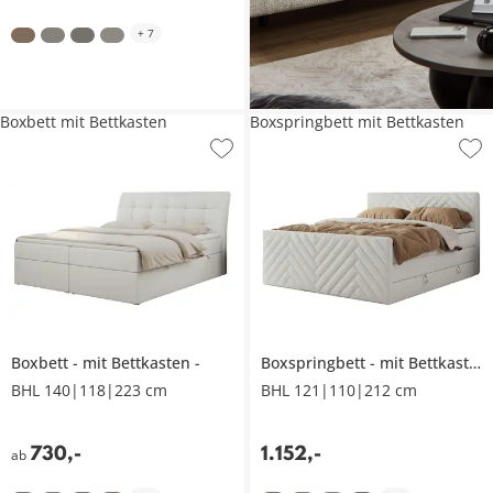
+
7
Boxbett mit Bettkasten
Boxspringbett mit Bettkasten
Boxbett
mit Bettkasten
Boxspringbett
mit Bettkasten
BHL 140|118|223 cm
BHL 121|110|212 cm
730
,
-
1.152
,
-
ab