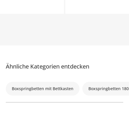
Ähnliche Kategorien entdecken
Boxspringbetten mit Bettkasten
Boxspringbetten 18