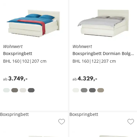
Wohnwert
Wohnwert
Boxspringbett
Boxspringbett
Dormian Bolge High
BHL 160|102|207 cm
BHL 160|122|207 cm
3.749
,
-
4.329
,
-
ab
ab
Boxspringbett
Boxspringbett