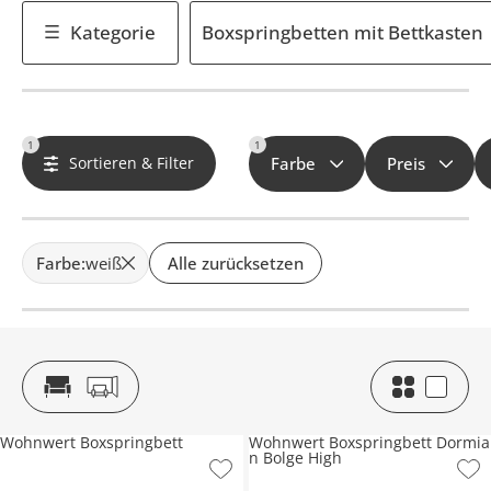
Kategorie
Boxspringbetten mit Bettkasten
1
1
Sortieren & Filter
Farbe
Preis
Farbe
:
weiß
Alle zurücksetzen
Wohnwert Boxspringbett
Wohnwert Boxspringbett Dormia
n Bolge High