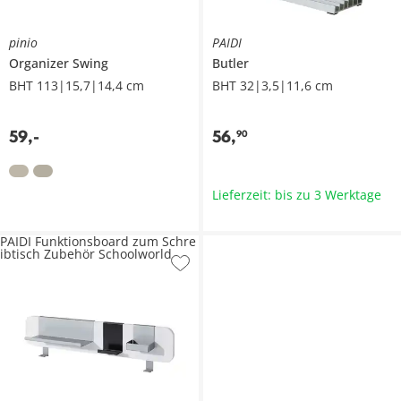
pinio
PAIDI
Organizer
Swing
Butler
BHT 113|15,7|14,4 cm
BHT 32|3,5|11,6 cm
59
,
-
56
,
90
Lieferzeit: bis zu 3 Werktage
PAIDI Funktionsboard zum Schre
ibtisch Zubehör Schoolworld