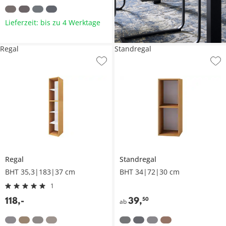
Lieferzeit: bis zu 4 Werktage
Regal
Standregal
Regal
Standregal
BHT 35,3|183|37 cm
BHT 34|72|30 cm
1
118
,
-
39
,
50
ab