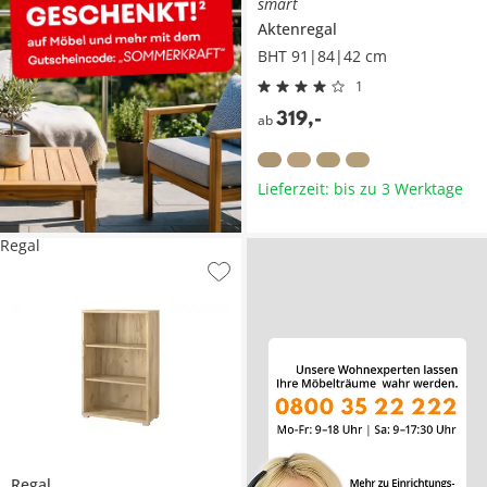
smart
Aktenregal
BHT 91|84|42 cm
1
319
,
-
ab
Lieferzeit: bis zu 3 Werktage
Regal
Regal