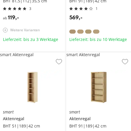
BHT 81,5|112|35,5 cm
BHT 91|189|42 cm
3
1
119
,
-
569
,
-
ab
Weitere Varianten
Lieferzeit: bis zu 3 Werktage
Lieferzeit: bis zu 10 Werktage
smart Aktenregal
smart Aktenregal
smart
smart
Aktenregal
Aktenregal
BHT 51|189|42 cm
BHT 91|189|42 cm