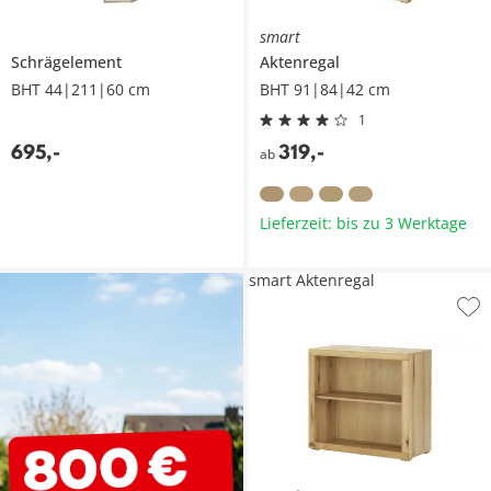
smart
Schrägelement
Aktenregal
BHT 44|211|60 cm
BHT 91|84|42 cm
1
695
,
-
319
,
-
ab
Lieferzeit: bis zu 3 Werktage
smart Aktenregal