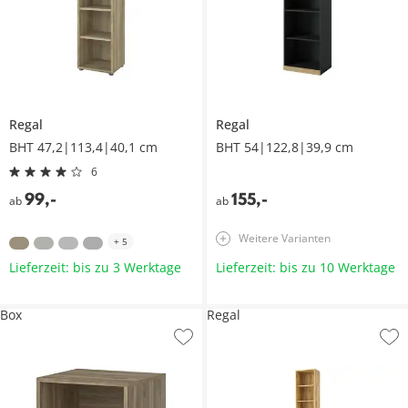
Regal
Regal
BHT 47,2|113,4|40,1 cm
BHT 54|122,8|39,9 cm
6
99
,
-
155
,
-
ab
ab
Weitere Varianten
+
5
Lieferzeit: bis zu 3 Werktage
Lieferzeit: bis zu 10 Werktage
Box
Regal