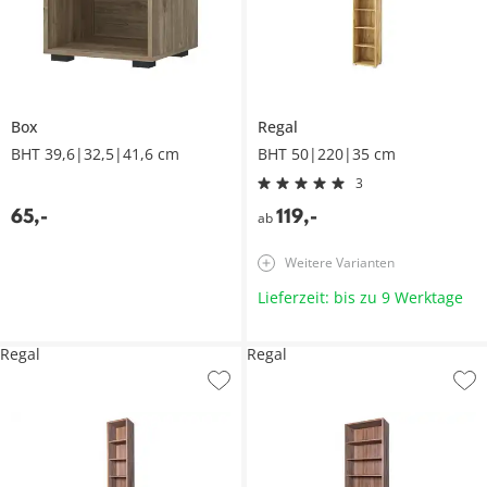
Box
Regal
BHT 39,6|32,5|41,6 cm
BHT 50|220|35 cm
3
65
,
-
119
,
-
ab
Weitere Varianten
Lieferzeit: bis zu 9 Werktage
Regal
Regal