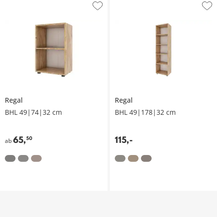
Regal
Regal
BHL 49|74|32 cm
BHL 49|178|32 cm
65
,
115
,
-
50
ab