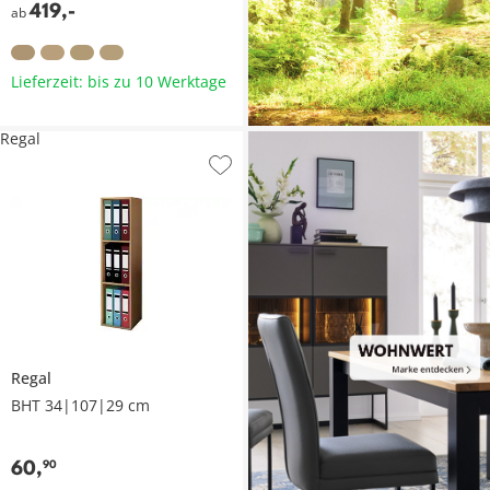
419
,
-
ab
Lieferzeit: bis zu 10 Werktage
Regal
Regal
BHT 34|107|29 cm
60
,
90