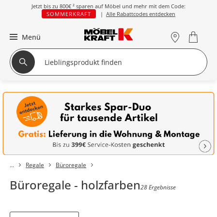
Jetzt bis zu
800€ ²
sparen auf Möbel und mehr mit dem Code:
SOMMERKRAFT
|
Alle Rabattcodes entdecken
Menü
Regale
Büroregale
Büroregale - holzfarben
28 Ergebnisse