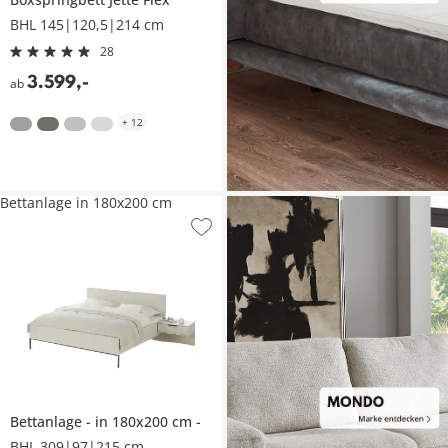
BHL 145|120,5|214 cm
28
3.599
,
-
ab
+
12
Bettanlage in 180x200 cm
Bettanlage
in 180x200 cm
BHL 309|97|215 cm