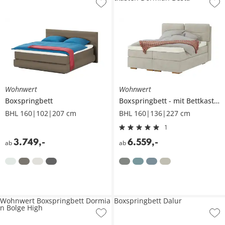
Wohnwert
Wohnwert
Boxspringbett
Boxspringbett
mit Bettkasten
BHL 160|102|207 cm
BHL 160|136|227 cm
1
3.749
,
-
6.559
,
-
ab
ab
Wohnwert Boxspringbett Dormia
Boxspringbett Dalur
n Bolge High