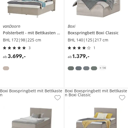
vanDoorn
Boxi
Polsterbett
mit Bettkasten
Talea
Boxspringbett
Boxi Classic
BHL 172|98|225 cm
BHL 140|125|217 cm
3
1
3.699
,
-
1.379
,
-
ab
ab
+
14
Boxi Boxspringbett mit Bettkaste
Boxi Boxspringbett mit Bettkaste
n
n Boxi Classic