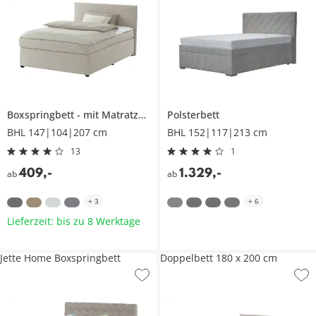
Boxspringbett
mit Matratze und Topper, H3
Polsterbett
BHL 147|104|207 cm
BHL 152|117|213 cm
13
1
409
,
-
1.329
,
-
ab
ab
+
3
+
6
Lieferzeit: bis zu 8 Werktage
Jette Home Boxspringbett
Doppelbett 180 x 200 cm