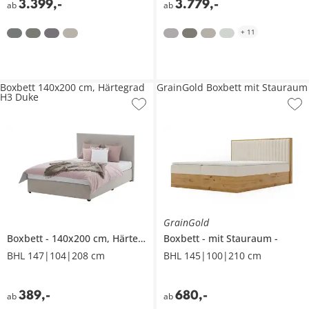
3.399
,
-
3.779
,
-
ab
ab
+
11
Boxbett 140x200 cm, Härtegrad
GrainGold Boxbett mit Stauraum
H3 Duke
GrainGold
Boxbett
140x200 cm, Härtegrad H3
Boxbett
Duke
mit Stauraum
BHL 147|104|208 cm
BHL 145|100|210 cm
389
,
-
680
,
-
ab
ab