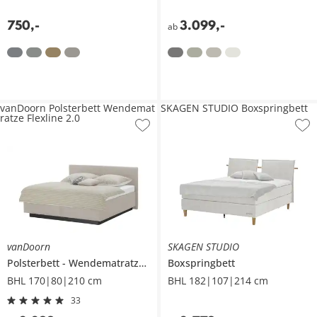
750
,
-
3.099
,
-
ab
vanDoorn Polsterbett Wendemat
SKAGEN STUDIO Boxspringbett
ratze Flexline 2.0
vanDoorn
SKAGEN STUDIO
Polsterbett
Wendematratze
Flexline 2.0
Boxspringbett
BHL 170|80|210 cm
BHL 182|107|214 cm
33