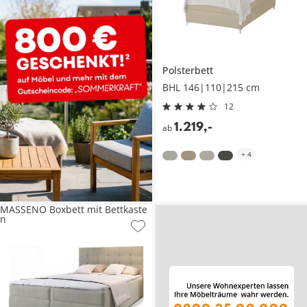
Polsterbett
BHL 146|110|215 cm
12
1.219
,
-
ab
+
4
MASSENO Boxbett mit Bettkaste
n