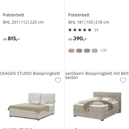
Polsterbett
Polsterbett
BHL 201|112|220 cm
BHL 181|105|218 cm
23
815
,
-
390
,
-
ab
ab
+
31
SKAGEN STUDIO Boxspringbett
vanDoorn Boxspringbett mit Bett
kasten