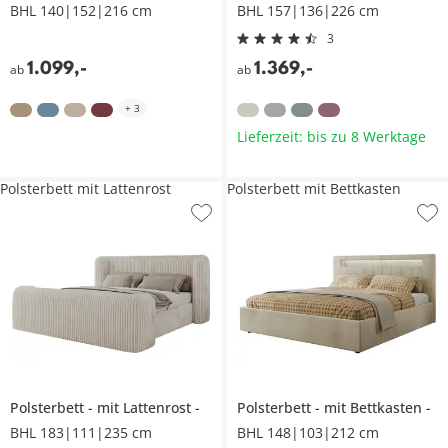
BHL 140|152|216 cm
BHL 157|136|226 cm
3
1.099
,
-
1.369
,
-
ab
ab
+
3
Lieferzeit: bis zu 8 Werktage
Polsterbett mit Lattenrost
Polsterbett mit Bettkasten
Polsterbett
mit Lattenrost
Polsterbett
mit Bettkasten
BHL 183|111|235 cm
BHL 148|103|212 cm