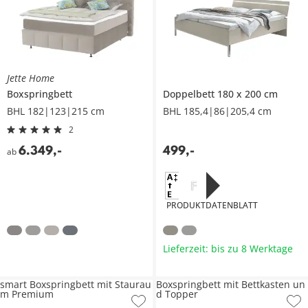
Jette Home
Boxspringbett
Doppelbett 180 x 200 cm
BHL 182|123|215 cm
BHL 185,4|86|205,4 cm
2
6.349
,
-
499
,
-
ab
F
PRODUKTDATENBLATT
Lieferzeit: bis zu 8 Werktage
smart Boxspringbett mit Staurau
Boxspringbett mit Bettkasten un
m Premium
d Topper