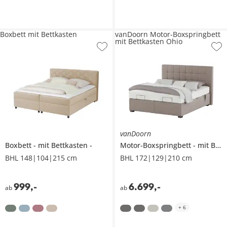
Boxbett mit Bettkasten
vanDoorn Motor-Boxspringbett
mit Bettkasten Ohio
vanDoorn
Boxbett
mit Bettkasten
Motor-Boxspringbett
mit Bettkasten
BHL 148|104|215 cm
BHL 172|129|210 cm
999
,
-
6.699
,
-
ab
ab
+
6