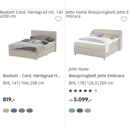
Boxbett Cord, Härtegrad H3, 140
Jette Home Boxspringbett Jette E
x200 cm
mbrace
Jette Home
Boxbett
Cord, Härtegrad H3, 140x200 cm
Boxspringbett
Jette Embrace
BHL 147|104|208 cm
BHL 178|126,5|209 cm
8
819
,
-
5.099
,
-
ab