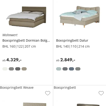
Wohnwert
Boxspringbett
Dormian Bolge High
Boxspringbett
Dalur
BHL 160|122|207 cm
BHL 140|110|214 cm
4.329
,
-
2.849
,
-
ab
ab
Boxspringbett Weave
Boxspringbett