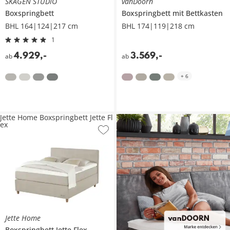
SKAGEN STUDIO
vanDoorn
Boxspringbett
Boxspringbett mit Bettkasten
BHL 164|124|217 cm
BHL 174|119|218 cm
1
4.929
,
-
3.569
,
-
ab
ab
+
6
Jette Home Boxspringbett Jette Fl
ex
Jette Home
Boxspringbett
Jette Flex