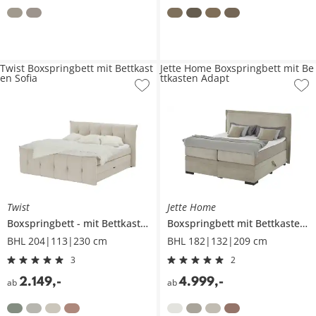
Twist Boxspringbett mit Bettkast
Jette Home Boxspringbett mit Be
en Sofia
ttkasten Adapt
Twist
Jette Home
Boxspringbett
mit Bettkasten
Sofia
Boxspringbett mit Bettkasten
A
BHL 204|113|230 cm
BHL 182|132|209 cm
3
2
2.149
,
-
4.999
,
-
ab
ab