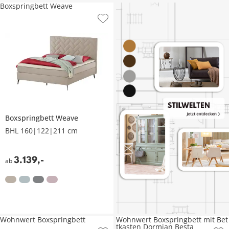
Boxspringbett Weave
Boxspringbett
Weave
BHL 160|122|211 cm
3.139
,
-
ab
Wohnwert Boxspringbett
Wohnwert Boxspringbett mit Bet
tkasten Dormian Besta