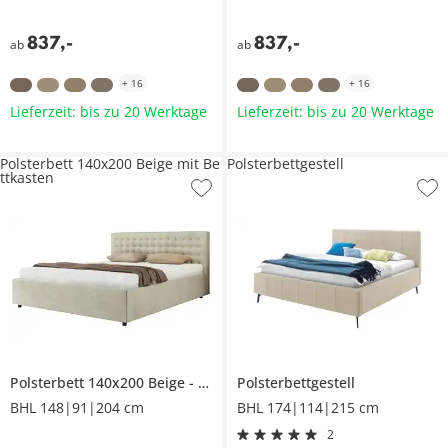
837
,
-
837
,
-
ab
ab
+
16
+
16
Lieferzeit: bis zu 20 Werktage
Lieferzeit: bis zu 20 Werktage
Polsterbett 140x200 Beige mit Be
Polsterbettgestell
ttkasten
Polsterbett 140x200 Beige
mit Bettkasten
Polsterbettgestell
BHL 148|91|204 cm
BHL 174|114|215 cm
2