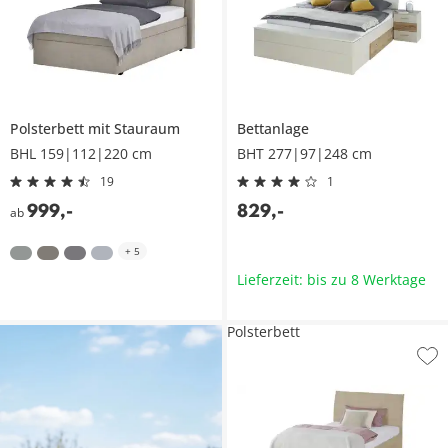
Polsterbett mit Stauraum
Bettanlage
BHL 159|112|220 cm
BHT 277|97|248 cm
19
1
999
,
-
829
,
-
ab
+
5
Lieferzeit: bis zu 8 Werktage
Polsterbett