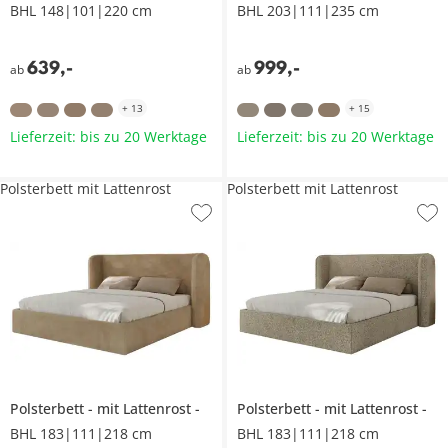
BHL 148|101|220 cm
BHL 203|111|235 cm
639
,
-
999
,
-
ab
ab
+
13
+
15
Lieferzeit: bis zu 20 Werktage
Lieferzeit: bis zu 20 Werktage
Polsterbett mit Lattenrost
Polsterbett mit Lattenrost
Polsterbett
mit Lattenrost
Polsterbett
mit Lattenrost
BHL 183|111|218 cm
BHL 183|111|218 cm