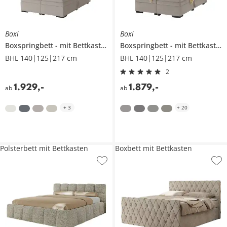
Boxi
Boxi
Boxspringbett
mit Bettkasten
Boxspringbett
mit Bettkasten
BHL 140|125|217 cm
BHL 140|125|217 cm
2
1.929
,
-
1.879
,
-
ab
ab
+
3
+
20
Polsterbett mit Bettkasten
Boxbett mit Bettkasten