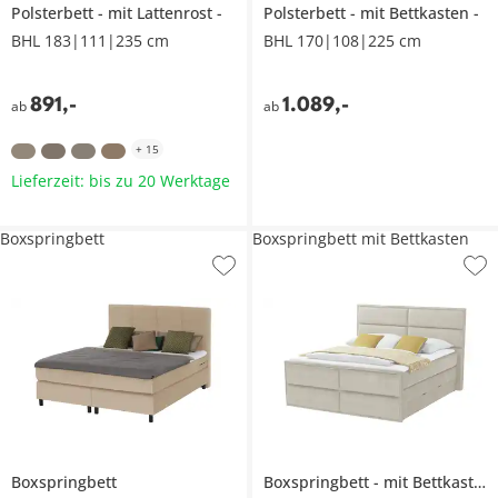
Polsterbett
mit Lattenrost
Polsterbett
mit Bettkasten
BHL 183|111|235 cm
BHL 170|108|225 cm
891
,
-
1.089
,
-
ab
ab
+
15
Lieferzeit: bis zu 20 Werktage
Boxspringbett
Boxspringbett mit Bettkasten
Boxspringbett
Boxspringbett
mit Bettkasten