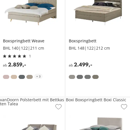
Boxspringbett
Weave
Boxspringbett
BHL 140|122|211 cm
BHL 148|122|212 cm
1
2.859
,
-
2.499
,
-
ab
ab
+
3
vanDoorn Polsterbett mit Bettkas
Boxi Boxspringbett Boxi Classic
ten Talea