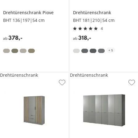
Drehtürenschrank
Piove
Drehtürenschrank
BHT 136|197|54 cm
BHT 181|210|54 cm
4
378
,
-
318
,
-
ab
ab
+
5
Drehtürenschrank
Drehtürenschrank