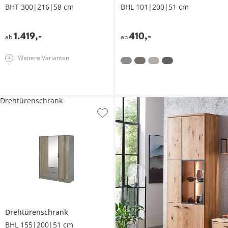
BHT 300|216|58 cm
BHL 101|200|51 cm
1.419
,
-
410
,
-
ab
ab
Weitere Varianten
Drehtürenschrank
Drehtürenschrank
BHL 155|200|51 cm