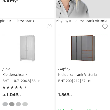
4.699
,
-
pinio Kleiderschrank
Playboy Kleiderschrank Victoria
pinio
Playboy
Kleiderschrank
Kleiderschrank
Victoria
BHT 110,7|204,8|56 cm
BHT 200|212|67 cm
2
1.049
,
-
1.569
,
-
ab