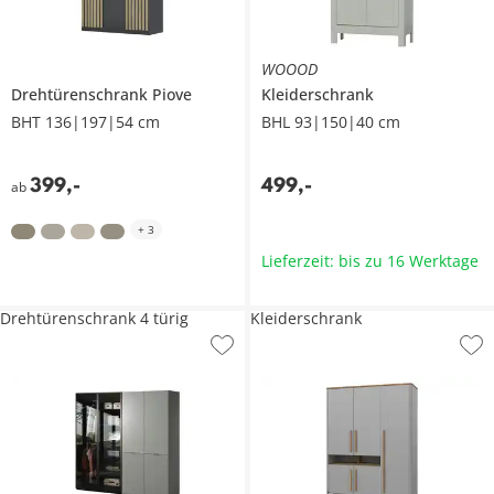
WOOOD
Drehtürenschrank
Piove
Kleiderschrank
BHT 136|197|54 cm
BHL 93|150|40 cm
399
,
-
499
,
-
ab
+
3
Lieferzeit: bis zu 16 Werktage
Drehtürenschrank 4 türig
Kleiderschrank