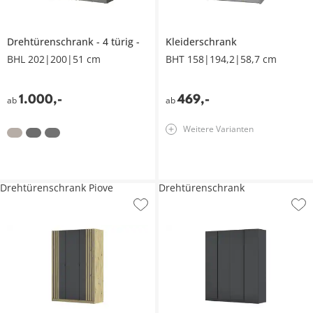
Drehtürenschrank
4 türig
Kleiderschrank
BHL 202|200|51 cm
BHT 158|194,2|58,7 cm
1.000
,
-
469
,
-
ab
ab
Weitere Varianten
Drehtürenschrank Piove
Drehtürenschrank