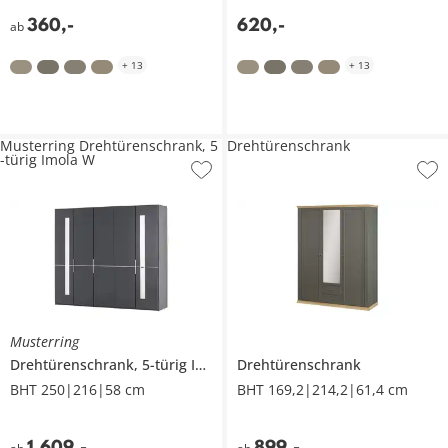
360
,
-
620
,
-
ab
+
13
+
13
Musterring Drehtürenschrank, 5
Drehtürenschrank
-türig Imola W
Musterring
Drehtürenschrank, 5-türig
Imola W
Drehtürenschrank
BHT 250|216|58 cm
BHT 169,2|214,2|61,4 cm
1.609
,
-
899
,
-