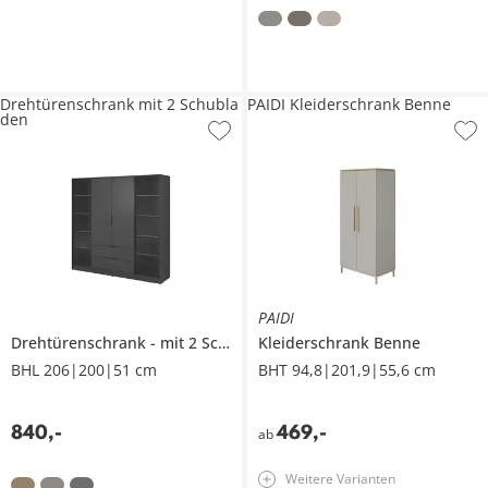
Drehtürenschrank mit 2 Schubla
PAIDI Kleiderschrank Benne
den
PAIDI
Drehtürenschrank
mit 2 Schubladen
Kleiderschrank
Benne
BHL 206|200|51 cm
BHT 94,8|201,9|55,6 cm
840
,
-
469
,
-
ab
Weitere Varianten