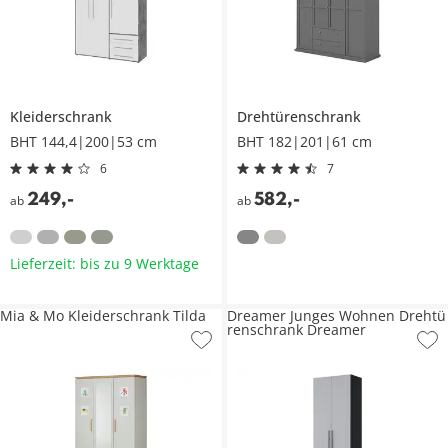
Kleiderschrank
Drehtürenschrank
BHT 144,4|200|53 cm
BHT 182|201|61 cm
6
7
249
,
-
582
,
-
ab
ab
Lieferzeit: bis zu 9 Werktage
Mia & Mo Kleiderschrank Tilda
Dreamer Junges Wohnen Drehtü
renschrank Dreamer