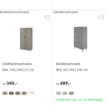
Drehtürenschrank
Kleiderschrank
Drehtürenschrank
Kleiderschrank
BHL 105|200|51 cm
BHL 55|184|100 cm
340
,
-
489
,
-
ab
ab
+
13
Lieferzeit: bis zu 10 Werktage