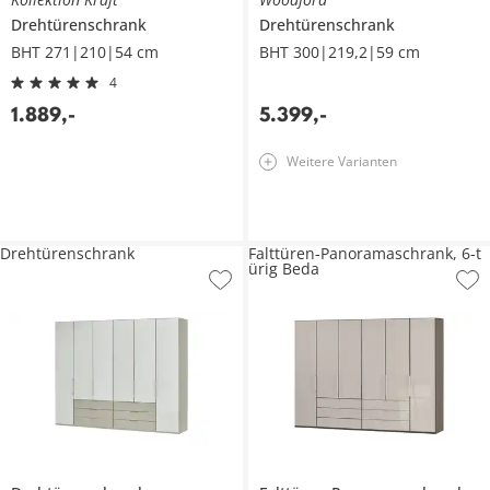
Drehtürenschrank
Drehtürenschrank
BHT 271|210|54 cm
BHT 300|219,2|59 cm
4
1.889
,
-
5.399
,
-
Weitere Varianten
Drehtürenschrank
Falttüren-Panoramaschrank, 6-t
ürig Beda