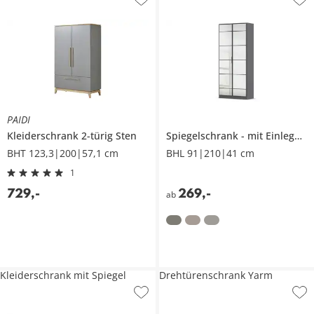
PAIDI
Kleiderschrank 2-türig
Sten
Spiegelschrank
mit Einlegeböden
BHT 123,3|200|57,1 cm
BHL 91|210|41 cm
1
729
,
-
269
,
-
ab
Kleiderschrank mit Spiegel
Drehtürenschrank Yarm