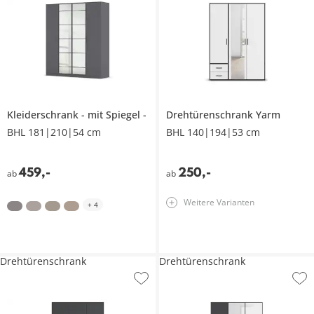
Kleiderschrank
mit Spiegel
Drehtürenschrank
Yarm
BHL 181|210|54 cm
BHL 140|194|53 cm
459
,
-
250
,
-
ab
ab
Weitere Varianten
+
4
Drehtürenschrank
Drehtürenschrank