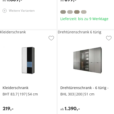
ab
ab
Weitere Varianten
Lieferzeit: bis zu 9 Werktage
Kleiderschrank
Drehtürenschrank 6 türig
Kleiderschrank
Drehtürenschrank
6 türig
BHT 83,7|197|54 cm
BHL 303|200|51 cm
219
,
-
1.390
,
-
ab