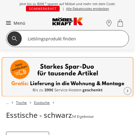
Jetzt bis zu
800€ ²
sparen auf Möbel und mehr mit dem Code:
SOMMERKRAFT
|
Alle Rabattcodes entdecken
Menü
Tische
Esstische
Esstische - schwarz
54 Ergebnisse