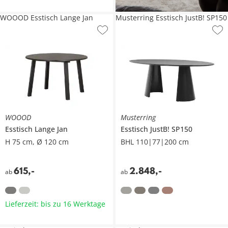
WOOOD Esstisch Lange Jan
Musterring Esstisch JustB! SP150
WOOOD
Musterring
Esstisch
Lange Jan
Esstisch
JustB! SP150
H 75 cm, Ø 120 cm
BHL 110|77|200 cm
615
,
-
2.848
,
-
ab
ab
Lieferzeit: bis zu 16 Werktage