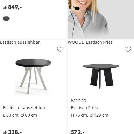
849
,
-
ab
Esstisch ausziehbar
WOOOD Esstisch Fries
WOOOD
Esstisch
ausziehbar
Esstisch
Fries
L 80 cm, Ø 80 cm
H 75 cm, Ø 129 cm
338
,
-
572
,
-
ab