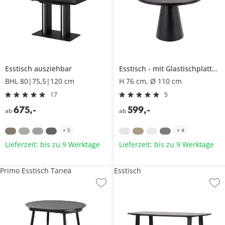
Esstisch ausziehbar
Esstisch
mit Glastischplatte
BHL 80|75,5|120 cm
H 76 cm, Ø 110 cm
17
5
675
,
-
599
,
-
ab
ab
+
5
+
4
Lieferzeit: bis zu 9 Werktage
Lieferzeit: bis zu 9 Werktage
Primo Esstisch Tanea
Esstisch