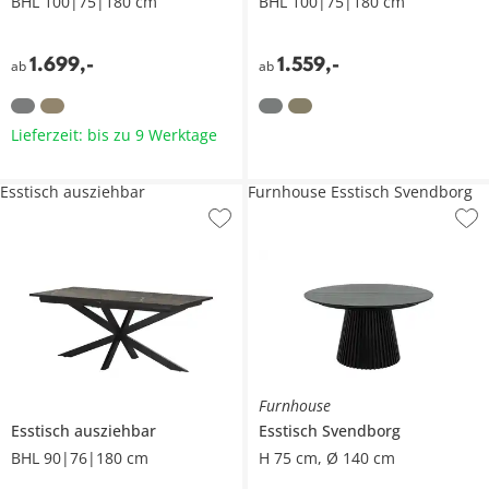
BHL 100|75|180 cm
BHL 100|75|180 cm
1.699
,
-
1.559
,
-
ab
ab
Lieferzeit: bis zu 9 Werktage
Esstisch ausziehbar
Furnhouse Esstisch Svendborg
Furnhouse
Esstisch ausziehbar
Esstisch
Svendborg
BHL 90|76|180 cm
H 75 cm, Ø 140 cm