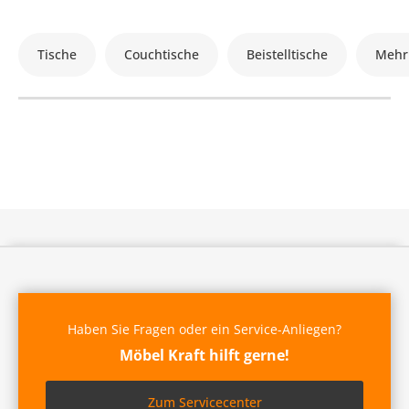
Tische
Couchtische
Beistelltische
Mehr
Haben Sie Fragen oder ein Service-Anliegen?
Möbel Kraft hilft gerne!
Zum Servicecenter