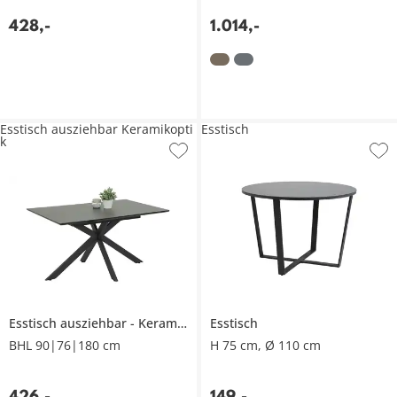
428
,
-
1.014
,
-
Esstisch ausziehbar Keramikopti
Esstisch
k
Esstisch ausziehbar
Keramikoptik
Esstisch
BHL 90|76|180 cm
H 75 cm, Ø 110 cm
426
,
-
149
,
-