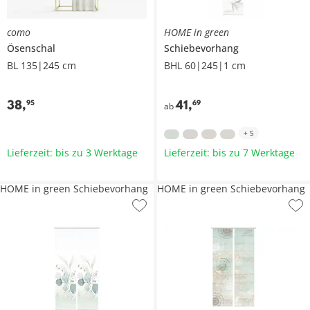
como
HOME in green
Ösenschal
Schiebevorhang
BL 135|245 cm
BHL 60|245|1 cm
38
,
41
,
95
69
ab
+
5
Lieferzeit: bis zu 3 Werktage
Lieferzeit: bis zu 7 Werktage
HOME in green Schiebevorhang
HOME in green Schiebevorhang