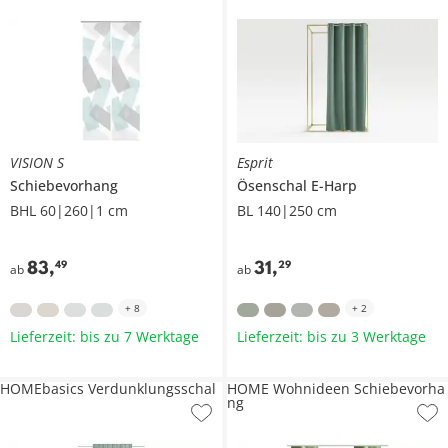
VISION S
Esprit
Schiebevorhang
Ösenschal
E-Harp
BHL 60|260|1 cm
BL 140|250 cm
83
,
31
,
49
29
ab
ab
+
8
+
2
Lieferzeit: bis zu 7 Werktage
Lieferzeit: bis zu 3 Werktage
HOMEbasics Verdunklungsschal
HOME Wohnideen Schiebevorha
ng