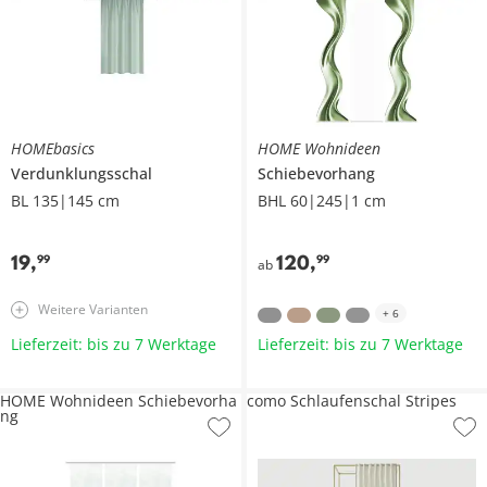
HOMEbasics
HOME Wohnideen
Verdunklungsschal
Schiebevorhang
BL 135|145 cm
BHL 60|245|1 cm
19
,
120
,
99
99
ab
Weitere Varianten
+
6
Lieferzeit: bis zu 7 Werktage
Lieferzeit: bis zu 7 Werktage
HOME Wohnideen Schiebevorha
como Schlaufenschal Stripes
ng