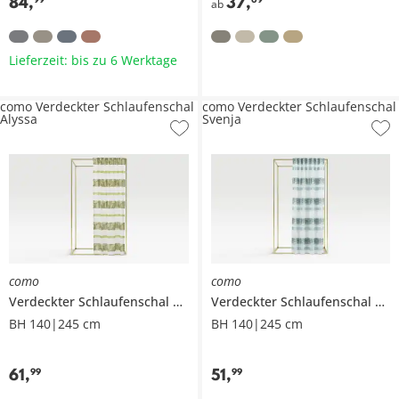
84
,
37
,
ab
Lieferzeit: bis zu 6 Werktage
como Verdeckter Schlaufenschal
como Verdeckter Schlaufenschal
Alyssa
Svenja
como
como
Verdeckter Schlaufenschal
Alyssa
Verdeckter Schlaufenschal
Sve
BH 140|245 cm
BH 140|245 cm
61
,
51
,
99
99