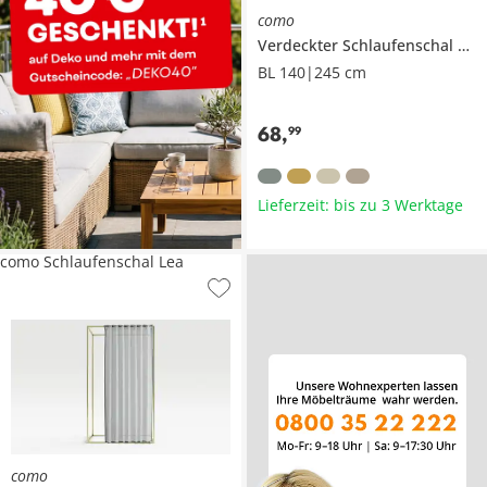
como
Verdeckter Schlaufenschal
Pau
BL 140|245 cm
68
,
99
Lieferzeit: bis zu 3 Werktage
como Schlaufenschal Lea
como