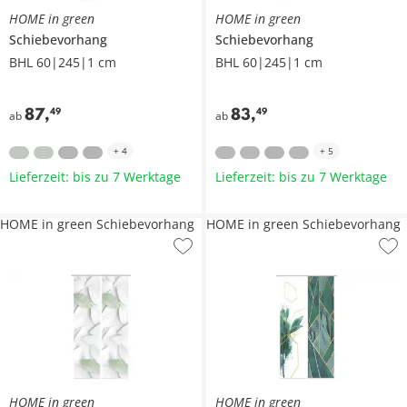
HOME in green
HOME in green
Schiebevorhang
Schiebevorhang
BHL 60|245|1 cm
BHL 60|245|1 cm
87
,
83
,
49
49
ab
ab
+
4
+
5
Lieferzeit: bis zu 7 Werktage
Lieferzeit: bis zu 7 Werktage
HOME in green Schiebevorhang
HOME in green Schiebevorhang
HOME in green
HOME in green