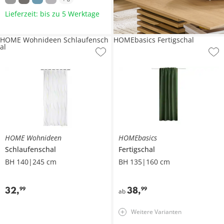
Lieferzeit: bis zu 5 Werktage
HOME Wohnideen Schlaufensch
HOMEbasics Fertigschal
al
HOME Wohnideen
HOMEbasics
Schlaufenschal
Fertigschal
BH 140|245 cm
BH 135|160 cm
32
,
38
,
99
99
ab
Weitere Varianten