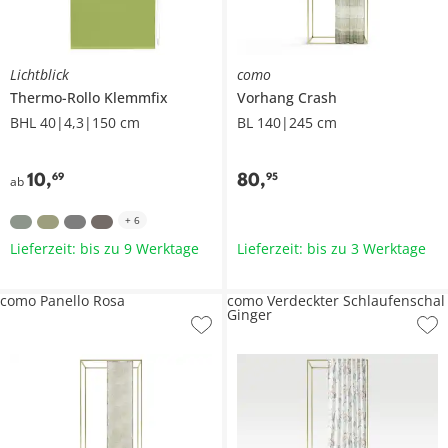
Lichtblick
como
Thermo-Rollo Klemmfix
Vorhang
Crash
BHL 40|4,3|150 cm
BL 140|245 cm
10
,
80
,
69
95
ab
+
6
Lieferzeit: bis zu 9 Werktage
Lieferzeit: bis zu 3 Werktage
como Panello Rosa
como Verdeckter Schlaufenschal
Ginger