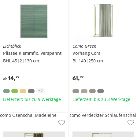
Lichtblick
Como Green
Plissee Klemmfix, verspannt
Vorhang
Cora
BHL 45|2|130 cm
BL 140|250 cm
14
,
61
,
79
99
ab
+
7
Lieferzeit: bis zu 9 Werktage
Lieferzeit: bis zu 3 Werktage
como Ösenschal Madeleine
como Verdeckter Schlaufenschal