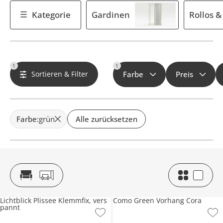
Kategorie
Gardinen
Rollos 
1
1
Sortieren & Filter
Farbe
Preis
Farbe
:
grün
Alle zurücksetzen
Lichtblick Plissee Klemmfix, vers
Como Green Vorhang Cora
pannt