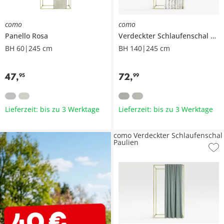
como
como
Panello
Rosa
Verdeckter Schlaufenschal
Gin
BH 60|245 cm
BH 140|245 cm
47
,
72
,
95
99
Lieferzeit: bis zu 3 Werktage
Lieferzeit: bis zu 3 Werktage
como Verdeckter Schlaufenschal
Paulien