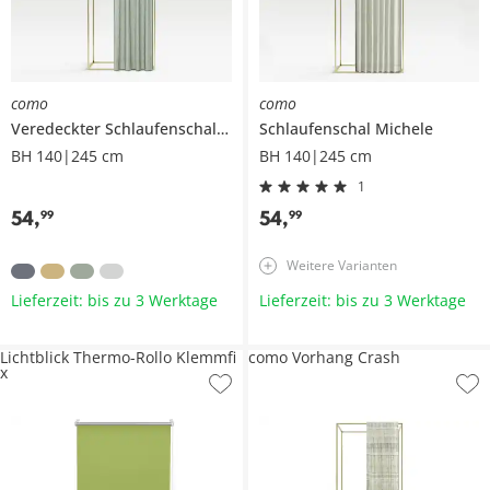
como
como
Veredeckter Schlaufenschal
Dina
Schlaufenschal
Michele
BH 140|245 cm
BH 140|245 cm
1
54
,
54
,
99
99
Weitere Varianten
Lieferzeit: bis zu 3 Werktage
Lieferzeit: bis zu 3 Werktage
Lichtblick Thermo-Rollo Klemmfi
como Vorhang Crash
x