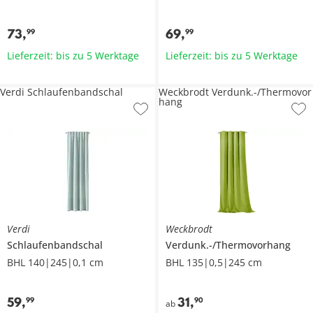
73
,
69
,
99
99
Lieferzeit: bis zu 5 Werktage
Lieferzeit: bis zu 5 Werktage
Verdi Schlaufenbandschal
Weckbrodt Verdunk.-/Thermovor
hang
Verdi
Weckbrodt
Schlaufenbandschal
Verdunk.-/Thermovorhang
BHL 140|245|0,1 cm
BHL 135|0,5|245 cm
59
,
31
,
99
90
ab