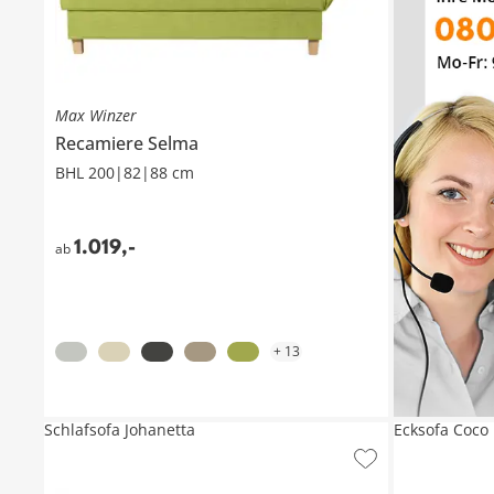
Max Winzer
Recamiere
Selma
BHL 200|82|88 cm
1.019
,
-
ab
+
13
Schlafsofa Johanetta
Ecksofa Coco