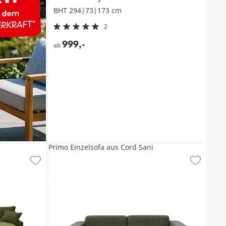
BHT 294|73|173 cm
2
999
,
-
ab
Primo Einzelsofa aus Cord Sani