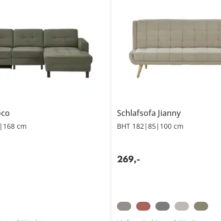
oco
Schlafsofa
Jianny
|168 cm
BHT 182|85|100 cm
269
,
-