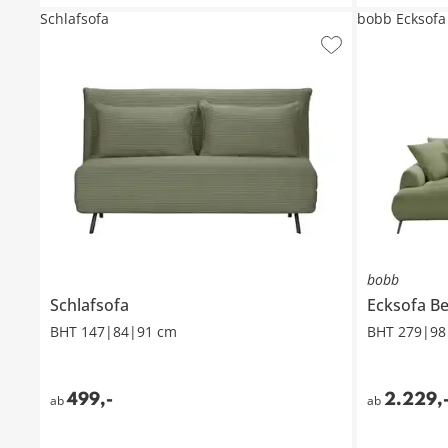
Schlafsofa
bobb Ecksofa B
bobb
Schlafsofa
Ecksofa
Be
BHT 147|84|91 cm
BHT 279|98
499
,
-
2.229
,
ab
ab