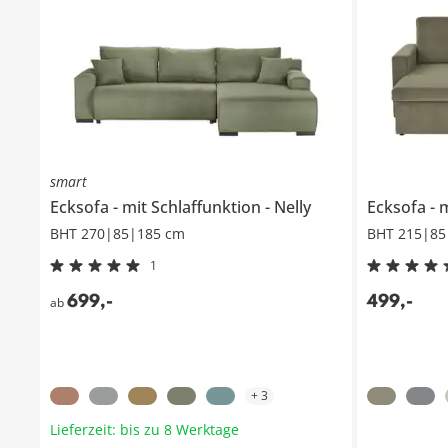
smart
Ecksofa
mit Schlaffunktion
Nelly
Ecksofa
m
BHT 270|85|185 cm
BHT 215|85
1
699
,
-
499
,
-
ab
+
3
Lieferzeit: bis zu 8 Werktage