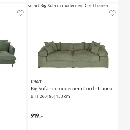
smart Big Sofa in modernem Cord Lianea
smart
Big Sofa
in modernem Cord
Lianea
BHT 260|86|133 cm
919
,
-