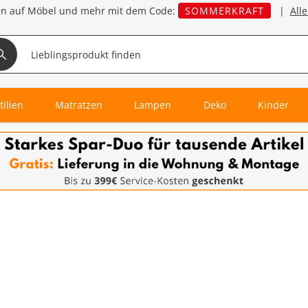
en auf Möbel und mehr mit dem Code:
SOMMERKRAFT
|
All
tilien
Matratzen
Lampen
Deko
Kinder