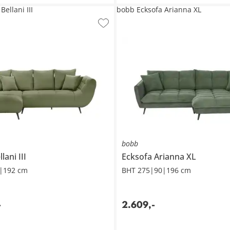
ellani III
bobb Ecksofa Arianna XL
bobb
llani III
Ecksofa
Arianna XL
|192 cm
BHT 275|90|196 cm
-
2.609
,
-