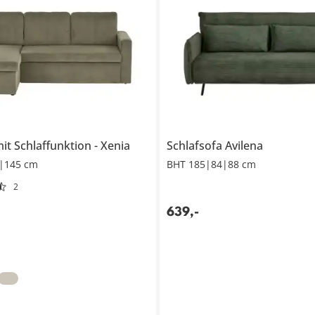
it Schlaffunktion
Xenia
Schlafsofa
Avilena
|145 cm
BHT 185|84|88 cm
2
639
,
-