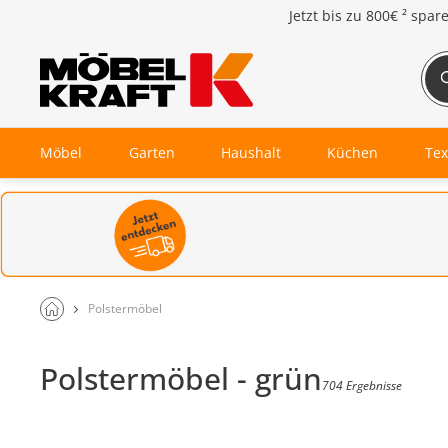
Jetzt bis zu
800€ ²
spar
Möbel
Garten
Haushalt
Küchen
Tex
Polstermöbel
Polstermöbel - grün
704 Ergebnisse