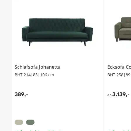
Schlafsofa
Johanetta
Ecksofa
C
BHT 214|83|106 cm
BHT 258|89
389
,
-
3.139
,
-
ab