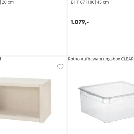
|20 cm
BHT 67|180|45 cm
1.079
,
-
l
Rotho Aufbewahrungsbox CLEAR