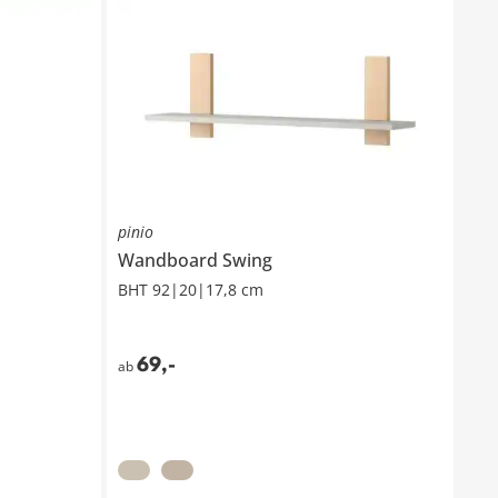
pinio
Wandboard
Swing
BHT 92|20|17,8 cm
69
,
-
ab