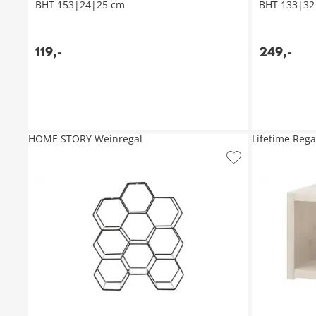
BHT 153|24|25 cm
BHT 133|32
119
,
-
249
,
-
HOME STORY Weinregal
Lifetime Rega