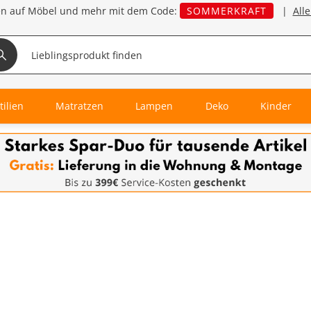
en auf Möbel und mehr mit dem Code:
SOMMERKRAFT
|
All
tilien
Matratzen
Lampen
Deko
Kinder