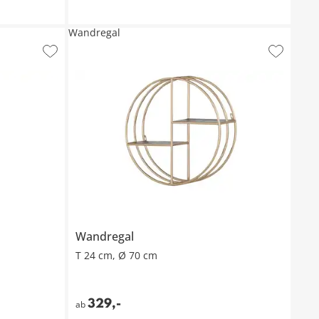
Wandregal
Wandregal
T 24 cm, Ø 70 cm
329
,
-
ab