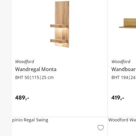
Woodford
Woodford
Wandregal
Monta
Wandboa
BHT 50|115|25 cm
BHT 194|24
489
,
-
419
,
-
pinio Regal Swing
Woodford Wa