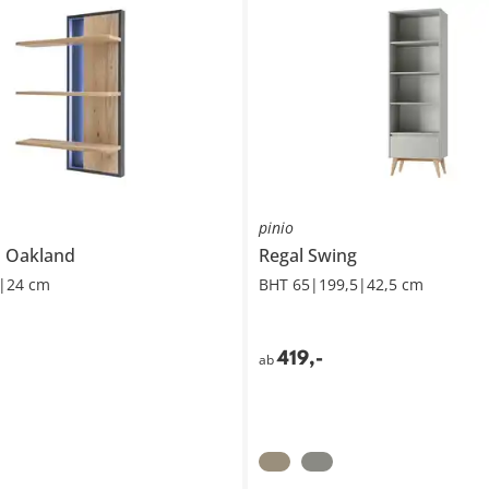
pinio
l
Oakland
Regal
Swing
|24 cm
BHT 65|199,5|42,5 cm
419
,
-
ab