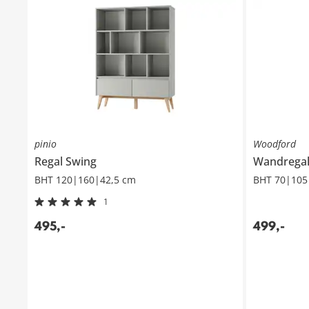
pinio
Woodford
Regal
Swing
Wandrega
BHT 120|160|42,5 cm
BHT 70|105
1
495
,
-
499
,
-