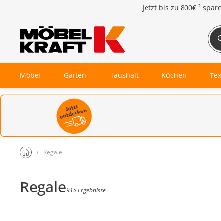
Jetzt bis zu
800€ ²
spar
Möbel
Garten
Haushalt
Küchen
Tex
Regale
Regale
915 Ergebnisse