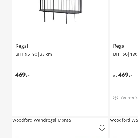
Regal
Regal
BHT 95|90|35 cm
BHT 50|180
469
,
-
469
,
-
ab
Weitere V
Woodford Wandregal Monta
Woodford Wa