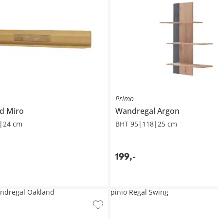
Primo
rd
Miro
Wandregal
Argon
|24 cm
BHT 95|118|25 cm
199
,
-
ndregal Oakland
pinio Regal Swing