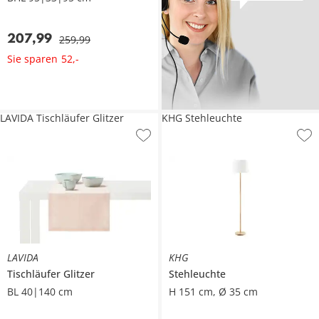
207
,
99
259
,
99
Sie sparen
52
,
-
LAVIDA Tischläufer Glitzer
KHG Stehleuchte
LAVIDA
KHG
Tischläufer
Glitzer
Stehleuchte
BL 40|140 cm
H 151 cm, Ø 35 cm