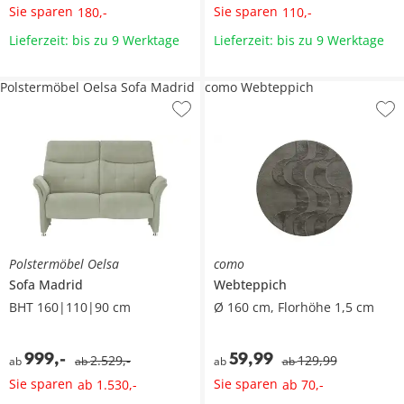
Sie sparen
Sie sparen
180
,
-
110
,
-
Lieferzeit: bis zu 9 Werktage
Lieferzeit: bis zu 9 Werktage
Polstermöbel Oelsa Sofa Madrid
como Webteppich
Polstermöbel Oelsa
como
Sofa
Madrid
Webteppich
BHT 160|110|90 cm
Ø 160 cm, Florhöhe 1,5 cm
999
,
-
59
,
99
2.529
,
-
129
,
99
ab
ab
ab
ab
Sie sparen
Sie sparen
ab
1.530
,
-
ab
70
,
-