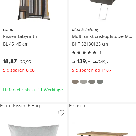
como
Max Schelling
Kissen
Labyrinth
Multifunktionskopfstütze
Maximum Plus
BL 45|45 cm
BHT 52|30|25 cm
4
18
,
87
139
,
-
26
,
95
249
,
-
ab
ab
Sie sparen
Sie sparen
8
,
08
ab
110
,
-
Lieferzeit: bis zu 11 Werktage
Esprit Kissen E-Harp
Esstisch