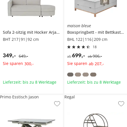
maison bleue
Sofa 2-sitzig mit Hocker
Arjana
Boxspringbett
mit Bettkasten
BHT 217|91|92 cm
BHL 122|116|209 cm
18
349
,
-
699
,
-
649
,
-
906
,
-
ab
ab
Sie sparen
Sie sparen
300
,
-
ab
207
,
-
Lieferzeit: bis zu 8 Werktage
Lieferzeit: bis zu 8 Werktage
Primo Esstisch Jason
Regal