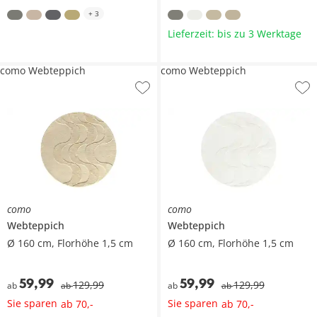
+
3
Lieferzeit: bis zu 3 Werktage
como Webteppich
como Webteppich
como
como
Webteppich
Webteppich
Ø 160 cm, Florhöhe 1,5 cm
Ø 160 cm, Florhöhe 1,5 cm
59
,
99
59
,
99
129
,
99
129
,
99
ab
ab
ab
ab
Sie sparen
Sie sparen
ab
70
,
-
ab
70
,
-