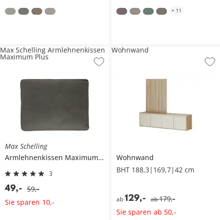
+
11
Max Schelling Armlehnenkissen
Wohnwand
Maximum Plus
Max Schelling
Armlehnenkissen
Maximum Plus
Wohnwand
BHT 188,3|169,7|42 cm
3
49
,
-
59
,
-
129
,
-
179
,
-
ab
ab
Sie sparen
10
,
-
Sie sparen
ab
50
,
-