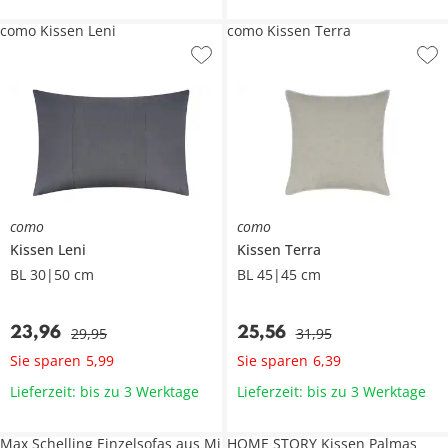
como Kissen Leni
como Kissen Terra
como
como
Kissen
Leni
Kissen
Terra
BL 30|50 cm
BL 45|45 cm
23
,
96
25
,
56
29
,
95
31
,
95
Sie sparen
Sie sparen
5
,
99
6
,
39
Lieferzeit: bis zu 3 Werktage
Lieferzeit: bis zu 3 Werktage
Max Schelling Einzelsofas aus Mi
HOME STORY Kissen Palmas