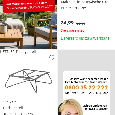
Mako-Satin Bettwäsche
Gradient Texture
BL 135|200 cm
34
,
99
60
,
99
Sie sparen
26
,
-
Lieferzeit: bis zu 3 Werktage
KETTLER Tischgestell
KETTLER
Tischgestell
BHL 95|33|95 cm