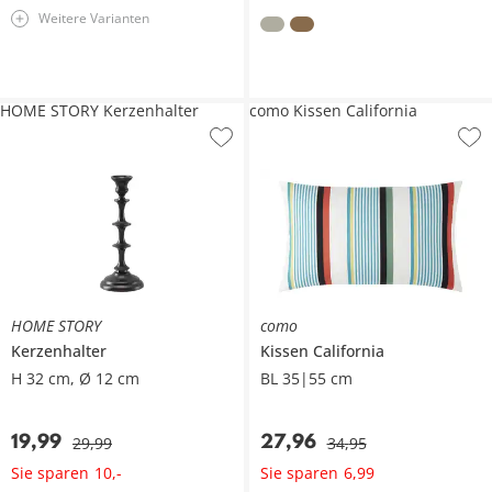
Weitere Varianten
HOME STORY Kerzenhalter
como Kissen California
HOME STORY
como
Kerzenhalter
Kissen
California
H 32 cm, Ø 12 cm
BL 35|55 cm
19
,
99
27
,
96
29
,
99
34
,
95
Sie sparen
Sie sparen
10
,
-
6
,
99