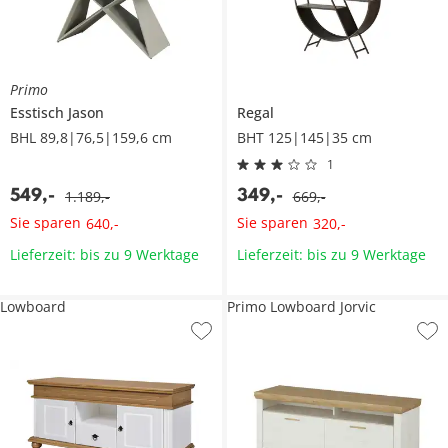
Primo
Esstisch
Jason
Regal
BHL 89,8|76,5|159,6 cm
BHT 125|145|35 cm
1
549
,
-
349
,
-
1.189
,
-
669
,
-
Sie sparen
Sie sparen
640
,
-
320
,
-
Lieferzeit: bis zu 9 Werktage
Lieferzeit: bis zu 9 Werktage
Lowboard
Primo Lowboard Jorvic