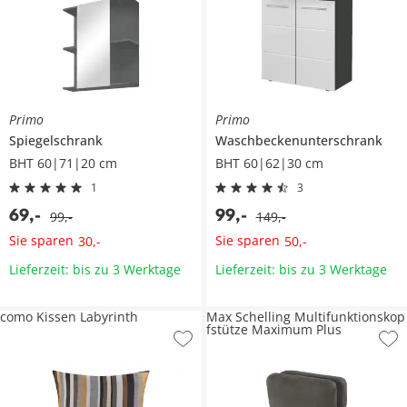
Primo
Primo
Spiegelschrank
Waschbeckenunterschrank
BHT 60|71|20 cm
BHT 60|62|30 cm
1
3
69
,
-
99
,
-
99
,
-
149
,
-
Sie sparen
Sie sparen
30
,
-
50
,
-
Lieferzeit: bis zu 3 Werktage
Lieferzeit: bis zu 3 Werktage
como Kissen Labyrinth
Max Schelling Multifunktionskop
fstütze Maximum Plus