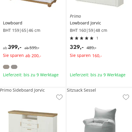
Primo
Lowboard
Lowboard
Jorvic
BHT 159|65|46 cm
BHT 160|59|48 cm
1
399
,
-
329
,
-
599
,
-
489
,
-
ab
ab
Sie sparen
Sie sparen
ab
200
,
-
160
,
-
Lieferzeit: bis zu 9 Werktage
Lieferzeit: bis zu 9 Werktage
Primo Sideboard Jorvic
Sitzsack Sessel