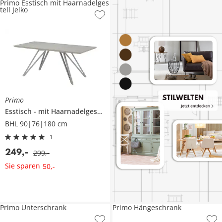
Primo Esstisch mit Haarnadelges
tell Jelko
Primo
Esstisch
mit Haarnadelgestell
Jelko
BHL 90|76|180 cm
1
249
,
-
299
,
-
Sie sparen
50
,
-
Primo Unterschrank
Primo Hängeschrank