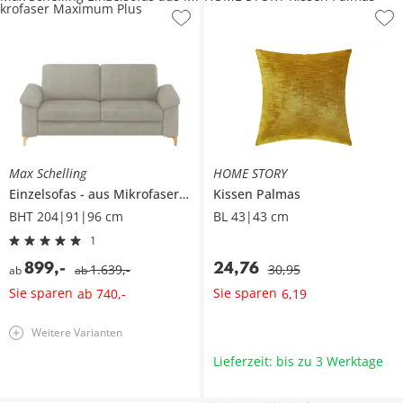
krofaser Maximum Plus
Max Schelling
HOME STORY
Einzelsofas
aus Mikrofaser
Maximum Plus
Kissen
Palmas
BHT 204|91|96 cm
BL 43|43 cm
1
899
,
-
24
,
76
1.639
,
-
30
,
95
ab
ab
Sie sparen
Sie sparen
ab
740
,
-
6
,
19
Weitere Varianten
Lieferzeit: bis zu 3 Werktage