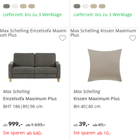
Lieferzeit: bis zu 3 Werktage
Lieferzeit: bis zu 3 Werktage
Max Schelling Einzelsofa Maxim
Max Schelling Kissen Maximum
um Plus
Plus
Max Schelling
Max Schelling
Einzelsofa
Maximum Plus
Kissen
Maximum Plus
BHT 186|89|96 cm
BH 40|40 cm
999
,
-
39
,
-
1.639
,
-
49
,
-
ab
ab
ab
ab
Sie sparen
Sie sparen
ab
640
,
-
ab
10
,
-