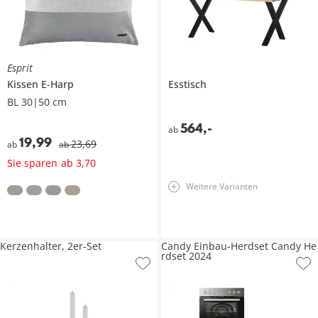
Esprit
Kissen
E-Harp
Esstisch
BL 30|50 cm
564
,
-
ab
19
,
99
23
,
69
ab
ab
Sie sparen
ab
3
,
70
Weitere Varianten
Kerzenhalter, 2er-Set
Candy Einbau-Herdset Candy He
rdset 2024