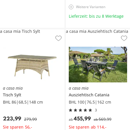
Weitere Varianten
Lieferzeit: bis zu 8 Werktage
a casa mia Tisch Sylt
a casa mia Ausziehtisch Catania
a casa mia
a casa mia
Tisch
Sylt
Ausziehtisch
Catania
BHL 86|68,5|148 cm
BHL 100|76,5|162 cm
3
223
,
99
455
,
99
279
,
99
569
,
99
ab
ab
Sie sparen
Sie sparen
56
,
-
ab
114
,
-