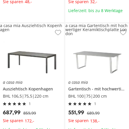
Sie sparen
Sie sparen
48
,
-
32
,
-
Lieferzeit: bis zu 8 Werktage
a casa mia Ausziehtisch Kopenh
a casa mia Gartentisch mit hoch
agen
wertiger Keramiktischplatte Lon
don
a casa mia
a casa mia
Ausziehtisch
Kopenhagen
Gartentisch
mit hochwertiger Keramiktischplatte
BHL 106,5|75,5|220 cm
BHL 100|75|200 cm
1
1
687
,
99
551
,
99
859
,
99
689
,
99
Sie sparen
Sie sparen
172
,
-
138
,
-