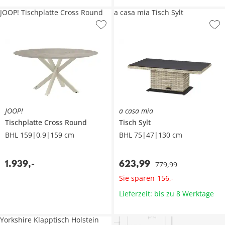
JOOP! Tischplatte Cross Round
a casa mia Tisch Sylt
JOOP!
a casa mia
Tischplatte
Cross Round
Tisch
Sylt
BHL 159|0,9|159 cm
BHL 75|47|130 cm
1.939
,
-
623
,
99
779
,
99
Sie sparen
156
,
-
Lieferzeit: bis zu 8 Werktage
Yorkshire Klapptisch Holstein