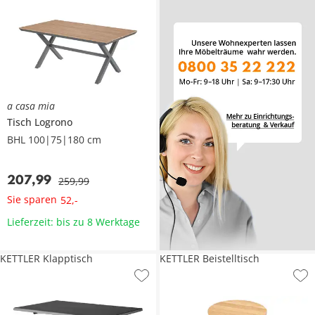
a casa mia
Tisch
Logrono
BHL 100|75|180 cm
207
,
99
259
,
99
Sie sparen
52
,
-
Lieferzeit: bis zu 8 Werktage
KETTLER Klapptisch
KETTLER Beistelltisch