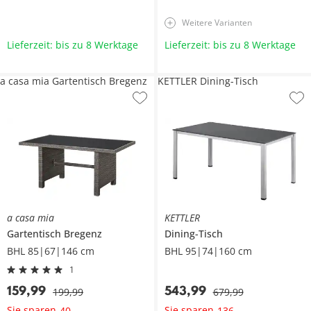
Weitere Varianten
Lieferzeit: bis zu 8 Werktage
Lieferzeit: bis zu 8 Werktage
a casa mia Gartentisch Bregenz
KETTLER Dining-Tisch
a casa mia
KETTLER
Gartentisch
Bregenz
Dining-Tisch
BHL 85|67|146 cm
BHL 95|74|160 cm
1
159
,
99
543
,
99
199
,
99
679
,
99
Sie sparen
Sie sparen
40
,
-
136
,
-