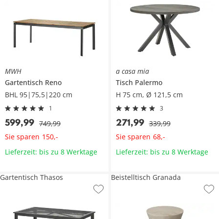
MWH
a casa mia
Gartentisch
Reno
Tisch
Palermo
BHL 95|75,5|220 cm
H 75 cm, Ø 121,5 cm
1
3
599
,
99
271
,
99
749
,
99
339
,
99
Sie sparen
Sie sparen
150
,
-
68
,
-
Lieferzeit: bis zu 8 Werktage
Lieferzeit: bis zu 8 Werktage
Gartentisch Thasos
Beistelltisch Granada