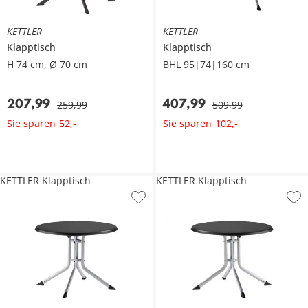
KETTLER
KETTLER
Klapptisch
Klapptisch
H 74 cm, Ø 70 cm
BHL 95|74|160 cm
207
,
99
407
,
99
259
,
99
509
,
99
Sie sparen
Sie sparen
52
,
-
102
,
-
KETTLER Klapptisch
KETTLER Klapptisch