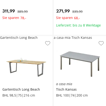
311
,
99
271
,
99
389
,
99
339
,
99
Sie sparen
Sie sparen
78
,
-
68
,
-
Lieferzeit: bis zu 8 Werktage
Gartentisch Long Beach
a casa mia Tisch Kansas
a casa mia
Gartentisch
Long Beach
Tisch
Kansas
BHL 98,5|75|216 cm
BHL 100|74|200 cm