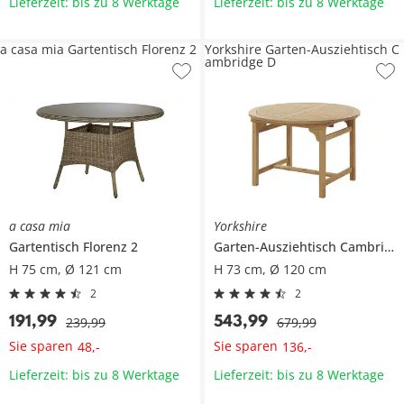
Lieferzeit: bis zu 8 Werktage
Lieferzeit: bis zu 8 Werktage
a casa mia Gartentisch Florenz 2
Yorkshire Garten-Ausziehtisch C
ambridge D
a casa mia
Yorkshire
Gartentisch
Florenz 2
Garten-Ausziehtisch
Cambridge D
H 75 cm, Ø 121 cm
H 73 cm, Ø 120 cm
2
2
191
,
99
543
,
99
239
,
99
679
,
99
Sie sparen
Sie sparen
48
,
-
136
,
-
Lieferzeit: bis zu 8 Werktage
Lieferzeit: bis zu 8 Werktage