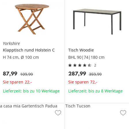
Yorkshire
Klapptisch rund
Holstein C
Tisch
Woodie
H 74 cm, Ø 100 cm
BHL 90|74|180 cm
2
87
,
99
287
,
99
109
,
99
359
,
99
Sie sparen
Sie sparen
22
,
-
72
,
-
Lieferzeit: bis zu 10 Werktage
Lieferzeit: bis zu 8 Werktage
a casa mia Gartentisch Padua
Tisch Tucson