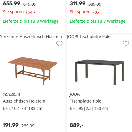
655
,
99
311
,
99
819
,
99
389
,
99
Sie sparen
Sie sparen
164
,
-
78
,
-
Lieferzeit: bis zu 8 Werktage
Lieferzeit: bis zu 8 Werktage
Yorkshire Ausziehtisch Holstein
JOOP! Tischplatte Pole
Yorkshire
JOOP!
Ausziehtisch
Holstein
Tischplatte
Pole
BHL 102|73|183 cm
BHL 95|2,3|160 cm
191
,
99
889
,
-
239
,
99