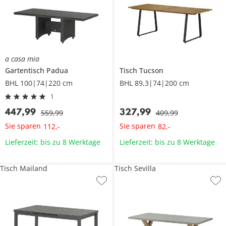
a casa mia
Gartentisch
Padua
Tisch
Tucson
BHL 100|74|220 cm
BHL 89,3|74|200 cm
1
447
,
99
327
,
99
559
,
99
409
,
99
Sie sparen
Sie sparen
112
,
-
82
,
-
Lieferzeit: bis zu 8 Werktage
Lieferzeit: bis zu 8 Werktage
Tisch Mailand
Tisch Sevilla