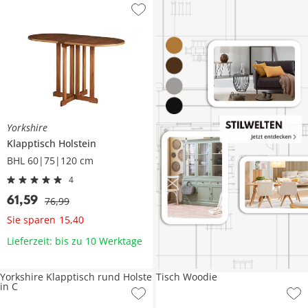
Yorkshire
Klapptisch
Holstein
BHL 60|75|120 cm
4
61
,
59
76
,
99
Sie sparen
15
,
40
Lieferzeit: bis zu 10 Werktage
Yorkshire Klapptisch rund Holste
Tisch Woodie
in C