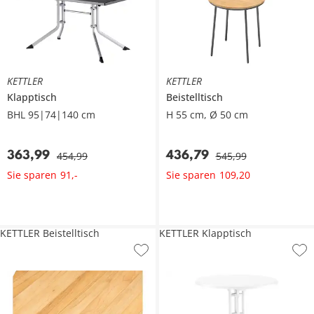
KETTLER
KETTLER
Klapptisch
Beistelltisch
BHL 95|74|140 cm
H 55 cm, Ø 50 cm
363
,
99
436
,
79
454
,
99
545
,
99
Sie sparen
Sie sparen
91
,
-
109
,
20
KETTLER Beistelltisch
KETTLER Klapptisch