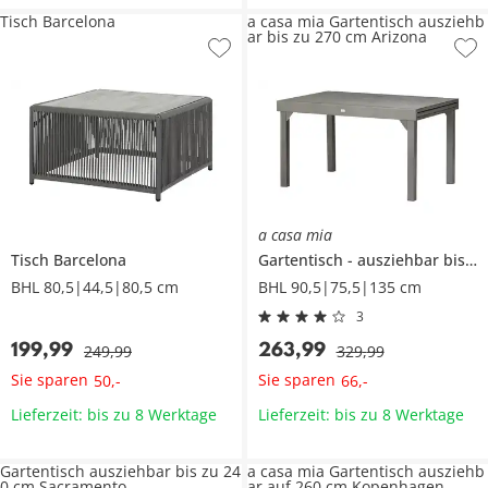
Tisch Barcelona
a casa mia Gartentisch ausziehb
ar bis zu 270 cm Arizona
a casa mia
Tisch
Barcelona
Gartentisch
ausziehbar bis zu 270 cm
BHL 80,5|44,5|80,5 cm
BHL 90,5|75,5|135 cm
3
199
,
99
263
,
99
249
,
99
329
,
99
Sie sparen
Sie sparen
50
,
-
66
,
-
Lieferzeit: bis zu 8 Werktage
Lieferzeit: bis zu 8 Werktage
Gartentisch ausziehbar bis zu 24
a casa mia Gartentisch ausziehb
0 cm Sacramento
ar auf 260 cm Kopenhagen