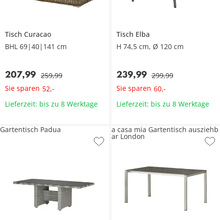
Tisch
Curacao
Tisch
Elba
BHL 69|40|141 cm
H 74,5 cm, Ø 120 cm
207
,
99
239
,
99
259
,
99
299
,
99
Sie sparen
Sie sparen
52
,
-
60
,
-
Lieferzeit: bis zu 8 Werktage
Lieferzeit: bis zu 8 Werktage
Gartentisch Padua
a casa mia Gartentisch ausziehb
ar London