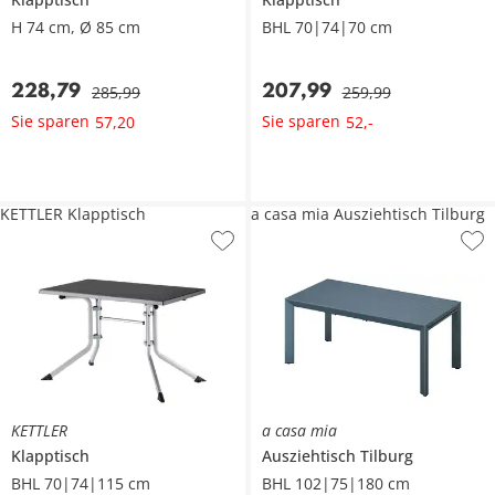
H 74 cm, Ø 85 cm
BHL 70|74|70 cm
228
,
79
207
,
99
285
,
99
259
,
99
Sie sparen
Sie sparen
57
,
20
52
,
-
KETTLER Klapptisch
a casa mia Ausziehtisch Tilburg
KETTLER
a casa mia
Klapptisch
Ausziehtisch
Tilburg
BHL 70|74|115 cm
BHL 102|75|180 cm