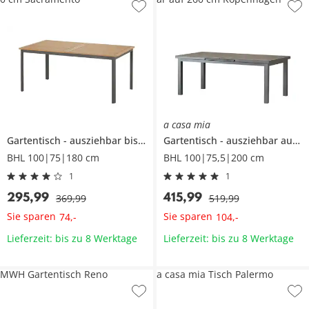
a casa mia
Gartentisch
ausziehbar bis zu 240 cm
Gartentisch
Sacramento
ausziehbar auf 260 cm
BHL 100|75|180 cm
BHL 100|75,5|200 cm
1
1
295
,
99
415
,
99
369
,
99
519
,
99
Sie sparen
Sie sparen
74
,
-
104
,
-
Lieferzeit: bis zu 8 Werktage
Lieferzeit: bis zu 8 Werktage
MWH Gartentisch Reno
a casa mia Tisch Palermo