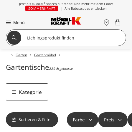
Jetzt bis zu
800€ ²
sparen auf Möbel und mehr mit dem Code:
SOMMERKRAFT
|
Alle Rabattcodes entdecken
Menü
Garten
Gartenmöbel
Gartentische
229 Ergebnisse
Kategorie
Sortieren & Filter
Farbe
Preis