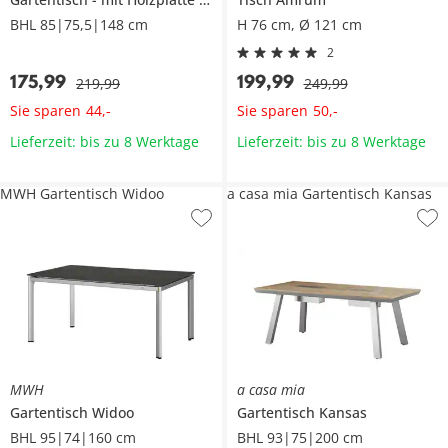
BHL 85|75,5|148 cm
H 76 cm, Ø 121 cm
2
175
,
99
199
,
99
219
,
99
249
,
99
Sie sparen
Sie sparen
44
,
-
50
,
-
Lieferzeit: bis zu 8 Werktage
Lieferzeit: bis zu 8 Werktage
MWH Gartentisch Widoo
a casa mia Gartentisch Kansas
MWH
a casa mia
Gartentisch
Widoo
Gartentisch
Kansas
BHL 95|74|160 cm
BHL 93|75|200 cm