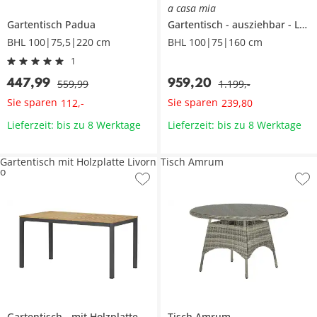
a casa mia
Gartentisch
Padua
Gartentisch
ausziehbar
London
BHL 100|75,5|220 cm
BHL 100|75|160 cm
1
447
,
99
959
,
20
559
,
99
1.199
,
-
Sie sparen
Sie sparen
112
,
-
239
,
80
Lieferzeit: bis zu 8 Werktage
Lieferzeit: bis zu 8 Werktage
Gartentisch mit Holzplatte Livorn
Tisch Amrum
o
Gartentisch
mit Holzplatte
Livorno
Tisch
Amrum