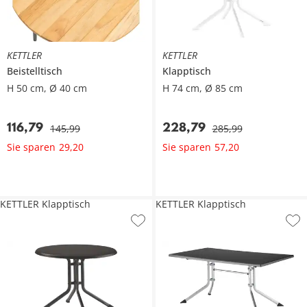
KETTLER
KETTLER
Beistelltisch
Klapptisch
H 50 cm, Ø 40 cm
H 74 cm, Ø 85 cm
116
,
79
228
,
79
145
,
99
285
,
99
Sie sparen
Sie sparen
29
,
20
57
,
20
KETTLER Klapptisch
KETTLER Klapptisch