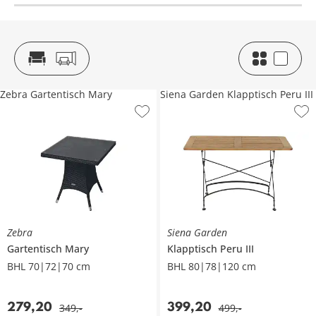
Zebra Gartentisch Mary
Siena Garden Klapptisch Peru III
Zebra
Siena Garden
Gartentisch
Mary
Klapptisch
Peru III
BHL 70|72|70 cm
BHL 80|78|120 cm
279
,
20
399
,
20
349
,
-
499
,
-