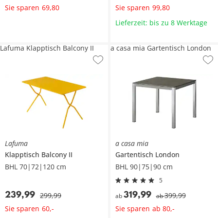
Sie sparen
Sie sparen
69
,
80
99
,
80
Lieferzeit: bis zu 8 Werktage
Lafuma Klapptisch Balcony II
a casa mia Gartentisch London
Lafuma
a casa mia
Klapptisch
Balcony II
Gartentisch
London
BHL 70|72|120 cm
BHL 90|75|90 cm
5
239
,
99
319
,
99
299
,
99
399
,
99
ab
ab
Sie sparen
Sie sparen
60
,
-
ab
80
,
-