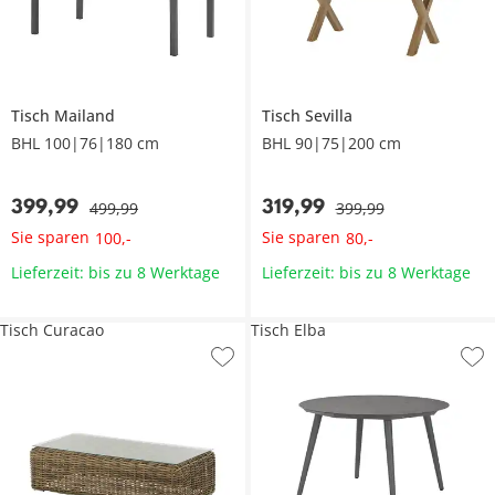
Tisch
Mailand
Tisch
Sevilla
BHL 100|76|180 cm
BHL 90|75|200 cm
399
,
99
319
,
99
499
,
99
399
,
99
Sie sparen
Sie sparen
100
,
-
80
,
-
Lieferzeit: bis zu 8 Werktage
Lieferzeit: bis zu 8 Werktage
Tisch Curacao
Tisch Elba