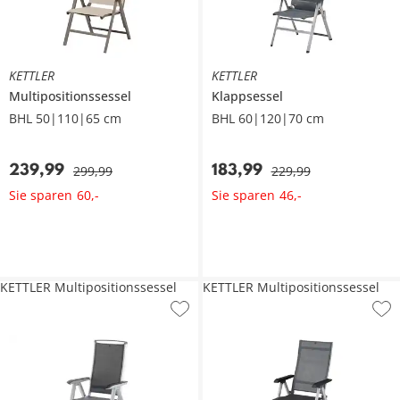
KETTLER
KETTLER
Multipositionssessel
Klappsessel
BHL 50|110|65 cm
BHL 60|120|70 cm
239
,
99
183
,
99
299
,
99
229
,
99
Sie sparen
Sie sparen
60
,
-
46
,
-
KETTLER Multipositionssessel
KETTLER Multipositionssessel