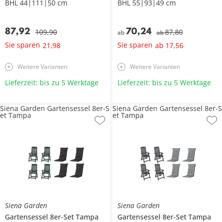
BHL 44|111|50 cm
BHL 55|93|49 cm
87
,
92
70
,
24
109
,
90
87
,
80
ab
ab
Sie sparen
Sie sparen
21
,
98
ab
17
,
56
Weitere Varianten
Weitere Varianten
Lieferzeit: bis zu 5 Werktage
Lieferzeit: bis zu 5 Werktage
Siena Garden Gartensessel 8er-S
Siena Garden Gartensessel 8er-S
et Tampa
et Tampa
Siena Garden
Siena Garden
Gartensessel 8er-Set
Tampa
Gartensessel 8er-Set
Tampa