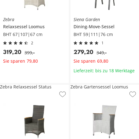
Zebra
Siena Garden
Relaxsessel
Loomus
Dining-Move-Sessel
BHT 67|107|67 cm
BHT 59|111|76 cm
2
1
319
,
20
279
,
20
399
,
-
349
,
-
Sie sparen
Sie sparen
79
,
80
69
,
80
Lieferzeit: bis zu 18 Werktage
Zebra Relaxsessel Status
Zebra Gartensessel Loomus