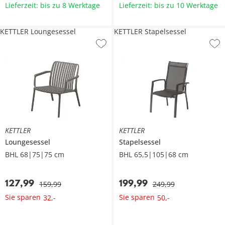
Lieferzeit: bis zu 8 Werktage
Lieferzeit: bis zu 10 Werktage
KETTLER Loungesessel
KETTLER Stapelsessel
KETTLER
KETTLER
Loungesessel
Stapelsessel
BHL 68|75|75 cm
BHL 65,5|105|68 cm
127
,
99
199
,
99
159
,
99
249
,
99
Sie sparen
Sie sparen
32
,
-
50
,
-