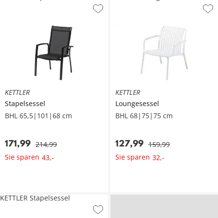
KETTLER
KETTLER
Stapelsessel
Loungesessel
BHL 65,5|101|68 cm
BHL 68|75|75 cm
171
,
99
127
,
99
214
,
99
159
,
99
Sie sparen
Sie sparen
43
,
-
32
,
-
KETTLER Stapelsessel