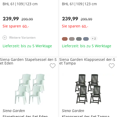
BHL 61|109|123 cm
BHL 61|109|123 cm
239
,
99
239
,
99
299
,
99
299
,
99
Sie sparen
Sie sparen
60
,
-
60
,
-
Weitere Varianten
+
2
Lieferzeit: bis zu 5 Werktage
Lieferzeit: bis zu 5 Werktage
Siena Garden Stapelsessel 4er-S
Siena Garden Klappsessel 4er-S
et Eden
et Tampa
Siena Garden
Siena Garden
Stapelsessel 4er-Set
Eden
Klappsessel 4er-Set
Tampa