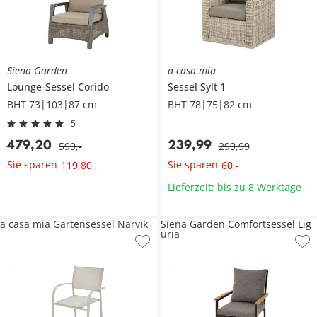
Siena Garden
a casa mia
Lounge-Sessel
Corido
Sessel
Sylt 1
BHT 73|103|87 cm
BHT 78|75|82 cm
5
479
,
20
239
,
99
599
,
-
299
,
99
Sie sparen
Sie sparen
119
,
80
60
,
-
Lieferzeit: bis zu 8 Werktage
a casa mia Gartensessel Narvik
Siena Garden Comfortsessel Lig
uria