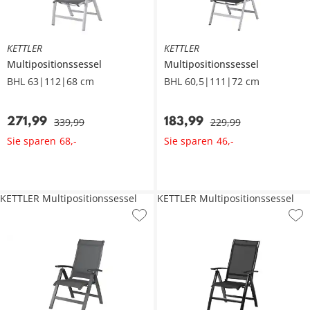
KETTLER
KETTLER
Multipositionssessel
Multipositionssessel
BHL 63|112|68 cm
BHL 60,5|111|72 cm
271
,
99
183
,
99
339
,
99
229
,
99
Sie sparen
Sie sparen
68
,
-
46
,
-
KETTLER Multipositionssessel
KETTLER Multipositionssessel