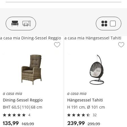
a casa mia Dining-Sessel Reggio
a casa mia Hängesessel Tahiti
a casa mia
a casa mia
Dining-Sessel
Reggio
Hängesessel
Tahiti
BHT 60,5|110|68 cm
H 191 cm, Ø 101 cm
4
32
135
,
99
239
,
99
169
,
99
299
,
99