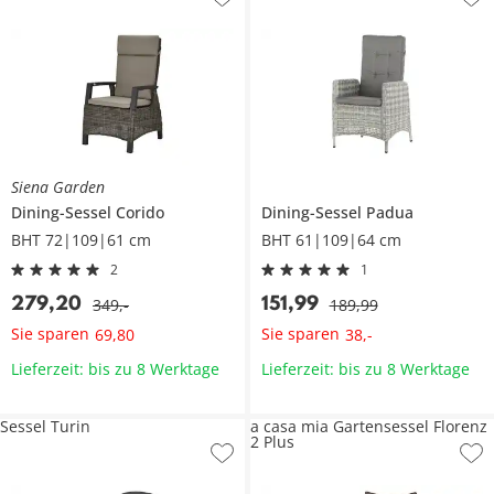
Siena Garden
Dining-Sessel
Corido
Dining-Sessel
Padua
BHT 72|109|61 cm
BHT 61|109|64 cm
2
1
279
,
20
151
,
99
349
,
-
189
,
99
Sie sparen
Sie sparen
69
,
80
38
,
-
Lieferzeit: bis zu 8 Werktage
Lieferzeit: bis zu 8 Werktage
Sessel Turin
a casa mia Gartensessel Florenz
2 Plus