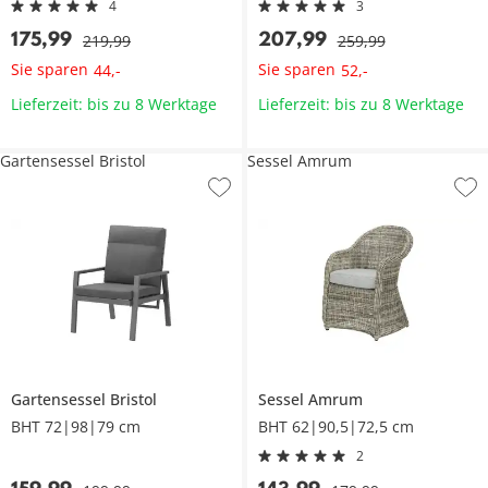
4
3
175
,
99
207
,
99
219
,
99
259
,
99
Sie sparen
Sie sparen
44
,
-
52
,
-
Lieferzeit: bis zu 8 Werktage
Lieferzeit: bis zu 8 Werktage
Gartensessel Bristol
Sessel Amrum
Gartensessel
Bristol
Sessel
Amrum
BHT 72|98|79 cm
BHT 62|90,5|72,5 cm
2