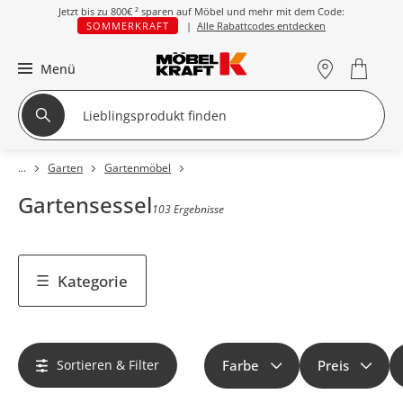
Jetzt bis zu
800€ ²
sparen auf Möbel und mehr mit dem Code:
SOMMERKRAFT
|
Alle Rabattcodes entdecken
Menü
Garten
Gartenmöbel
Gartensessel
103 Ergebnisse
Kategorie
Sortieren & Filter
Farbe
Preis