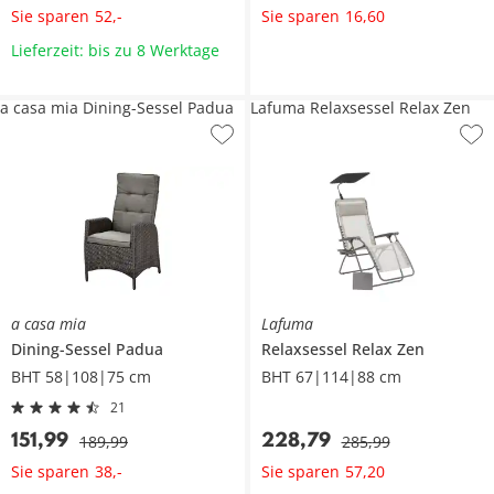
Sie sparen
Sie sparen
52
,
-
16
,
60
Lieferzeit: bis zu 8 Werktage
a casa mia Dining-Sessel Padua
Lafuma Relaxsessel Relax Zen
a casa mia
Lafuma
Dining-Sessel
Padua
Relaxsessel
Relax Zen
BHT 58|108|75 cm
BHT 67|114|88 cm
21
151
,
99
228
,
79
189
,
99
285
,
99
Sie sparen
Sie sparen
38
,
-
57
,
20