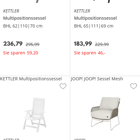
KETTLER
KETTLER
Multipositionssessel
Multipositionssessel
BHL 62|110|70 cm
BHL 65|111|69 cm
236
,
79
183
,
99
295
,
99
229
,
99
Sie sparen
Sie sparen
59
,
20
46
,
-
KETTLER Multipositionssessel
JOOP! JOOP! Sessel Mesh