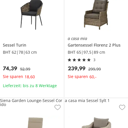
a casa mia
Sessel
Turin
Gartensessel
Florenz 2 Plus
BHT 62|78|63 cm
BHT 65|97,5|89 cm
3
74
,
39
239
,
99
92
,
99
299
,
99
Sie sparen
Sie sparen
18
,
60
60
,
-
Lieferzeit: bis zu 8 Werktage
Siena Garden Lounge-Sessel Cor
a casa mia Sessel Sylt 1
ido