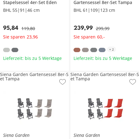
Stapelsessel 4er-Set
Eden
Gartensessel 8er-Set
Tampa
BHL 55|91|46 cm
BHL 61|109|123 cm
95
,
84
239
,
99
119
,
80
299
,
99
Sie sparen
Sie sparen
23
,
96
60
,
-
+
2
Lieferzeit: bis zu 5 Werktage
Lieferzeit: bis zu 5 Werktage
Siena Garden Gartensessel 8er-S
Siena Garden Gartensessel 8er-S
et Tampa
et Tampa
Siena Garden
Siena Garden