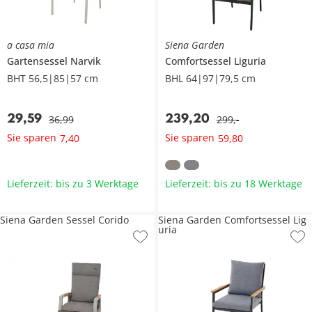
a casa mia
Siena Garden
Gartensessel
Narvik
Comfortsessel
Liguria
BHT 56,5|85|57 cm
BHL 64|97|79,5 cm
29
,
59
239
,
20
36
,
99
299
,
-
Sie sparen
Sie sparen
7
,
40
59
,
80
Lieferzeit: bis zu 3 Werktage
Lieferzeit: bis zu 18 Werktage
Siena Garden Sessel Corido
Siena Garden Comfortsessel Lig
uria