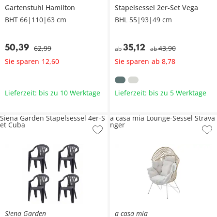
Gartenstuhl
Hamilton
Stapelsessel 2er-Set
Vega
BHT 66|110|63 cm
BHL 55|93|49 cm
50
,
39
35
,
12
62
,
99
43
,
90
ab
ab
Sie sparen
Sie sparen
12
,
60
ab
8
,
78
Lieferzeit: bis zu 10 Werktage
Lieferzeit: bis zu 5 Werktage
Siena Garden Stapelsessel 4er-S
a casa mia Lounge-Sessel Strava
et Cuba
nger
Siena Garden
a casa mia