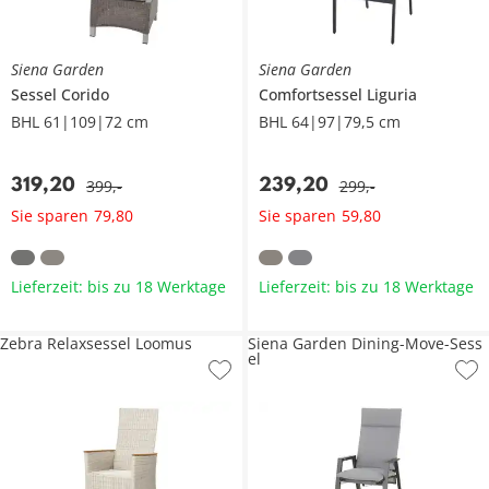
Siena Garden
Siena Garden
Sessel
Corido
Comfortsessel
Liguria
BHL 61|109|72 cm
BHL 64|97|79,5 cm
319
,
20
239
,
20
399
,
-
299
,
-
Sie sparen
Sie sparen
79
,
80
59
,
80
Lieferzeit: bis zu 18 Werktage
Lieferzeit: bis zu 18 Werktage
Zebra Relaxsessel Loomus
Siena Garden Dining-Move-Sess
el