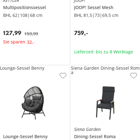
KETTLER
JOOP!
Multipositionssessel
JOOP! Sessel
Mesh
BHL 62|108|68 cm
BHL 81,5|73|69,5 cm
127
,
99
759
,
-
159
,
99
Sie sparen
32
,
-
Lieferzeit: bis zu 8 Werktage
Lounge-Sessel Benny
Siena Garden Dining-Sessel Rom
a
Siena Garden
Lounge-Sessel
Benny
Dining-Sessel
Roma