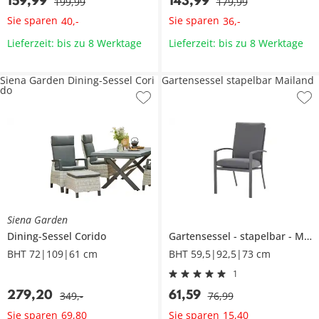
159
,
99
143
,
99
199
,
99
179
,
99
Sie sparen
Sie sparen
40
,
-
36
,
-
Lieferzeit: bis zu 8 Werktage
Lieferzeit: bis zu 8 Werktage
Siena Garden Dining-Sessel Cori
Gartensessel stapelbar Mailand
do
Siena Garden
Dining-Sessel
Corido
Gartensessel
stapelbar
Mailand
BHT 72|109|61 cm
BHT 59,5|92,5|73 cm
1
279
,
20
61
,
59
349
,
-
76
,
99
Sie sparen
Sie sparen
69
,
80
15
,
40