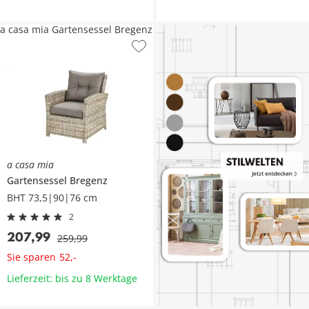
a casa mia Gartensessel Bregenz
a casa mia
Gartensessel
Bregenz
BHT 73,5|90|76 cm
2
207
,
99
259
,
99
Sie sparen
52
,
-
Lieferzeit: bis zu 8 Werktage