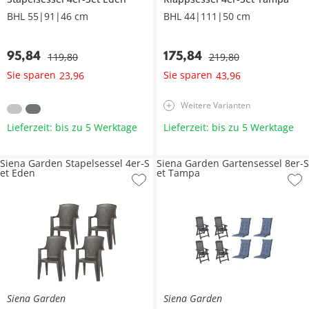
BHL 55|91|46 cm
BHL 44|111|50 cm
95
,
84
175
,
84
119
,
80
219
,
80
Sie sparen
Sie sparen
23
,
96
43
,
96
Weitere Varianten
Lieferzeit: bis zu 5 Werktage
Lieferzeit: bis zu 5 Werktage
Siena Garden Stapelsessel 4er-S
Siena Garden Gartensessel 8er-S
et Eden
et Tampa
Siena Garden
Siena Garden