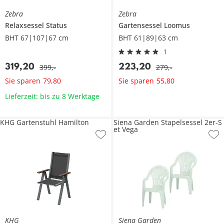
Zebra
Zebra
Relaxsessel
Status
Gartensessel
Loomus
BHT 67|107|67 cm
BHT 61|89|63 cm
1
319
,
20
223
,
20
399
,
-
279
,
-
Sie sparen
Sie sparen
79
,
80
55
,
80
Lieferzeit: bis zu 8 Werktage
KHG Gartenstuhl Hamilton
Siena Garden Stapelsessel 2er-S
et Vega
KHG
Siena Garden