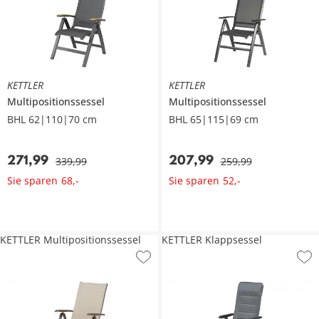
KETTLER
KETTLER
Multipositionssessel
Multipositionssessel
BHL 62|110|70 cm
BHL 65|115|69 cm
271
,
99
207
,
99
339
,
99
259
,
99
Sie sparen
Sie sparen
68
,
-
52
,
-
KETTLER Multipositionssessel
KETTLER Klappsessel