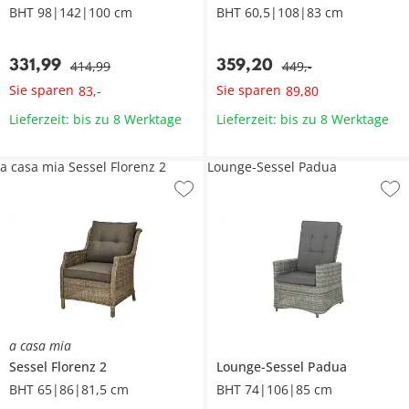
BHT 98|142|100 cm
BHT 60,5|108|83 cm
331
,
99
359
,
20
414
,
99
449
,
-
Sie sparen
Sie sparen
83
,
-
89
,
80
Lieferzeit: bis zu 8 Werktage
Lieferzeit: bis zu 8 Werktage
a casa mia Sessel Florenz 2
Lounge-Sessel Padua
a casa mia
Sessel
Florenz 2
Lounge-Sessel
Padua
BHT 65|86|81,5 cm
BHT 74|106|85 cm