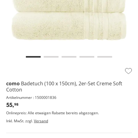
Zur
Wuns
como
Badetuch (100 x 150cm), 2er-Set Creme
Soft
hinz
Cotton
Artikelnummer : 1500001836
55,
98
Onlinepreis: Alle etwaigen Rabatte bereits abgezogen.
Inkl. MwSt. zzgl.
Versand