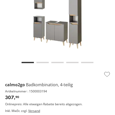
Zur
Wuns
calmo2go
Badkombination, 4-teilig
hinz
Artikelnummer : 1500003194
307,
90
Onlinepreis: Alle etwaigen Rabatte bereits abgezogen.
Inkl. MwSt. zzgl.
Versand