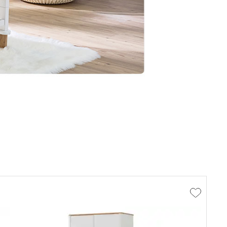
Zur
hliste
Wunschlis
fügen
hinzufüge