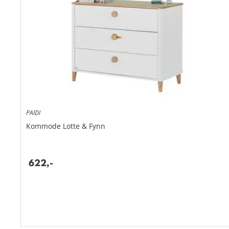
PAIDI
Kommode
Lotte & Fynn
Modernes Design
Viel Stauraum durch 3 große Schubladen
622,
-
Griffe und Füße aus massiver Eiche