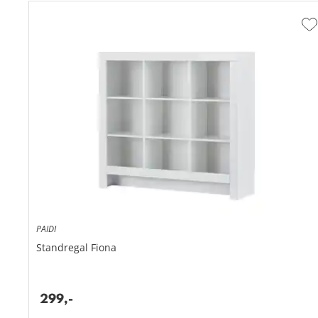
Z
W
h
PAIDI
Standregal
Fiona
9 Fächer für Spielzeug und Bücher
modernes, gradliniges Design in Kreideweiß
299,
-
pflegeleichte Oberfläche aus Kunststofffolie