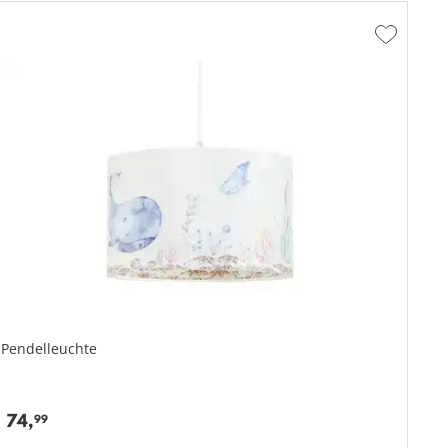
Zur
hliste
Wunschlis
fügen
hinzufüge
Pendelleuchte
Material Gestell / Aufhängung: Kunststoff
Durchmesser: 40 cm
74,
99
Gesamthöhe: 25 cm