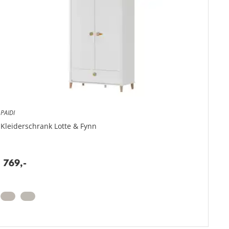
PAIDI
Kleiderschrank
Lotte & Fynn
Gesamthöhe: 202,2 cm
Gesamttiefe: 56,5 cm
769,
-
Gesamtbreite: 119 cm