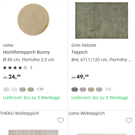
como
Gino Falcone
Hochflorteppich
Bunny
Teppich
Ø 80 cm, Florhöhe 2,5 cm
BHL 67|1|120 cm, Florhöhe 0,8 cm
5
24
,
49
,
99
49
ab
ab
+
24
+
2
Lieferzeit: bis zu 3 Werktage
Lieferzeit: bis zu 3 Werktage
THEKO Wollteppich
como Webteppich