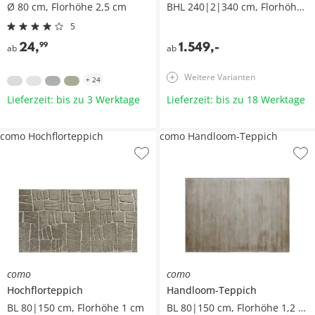
Ø 80 cm, Florhöhe 2,5 cm
BHL 240|2|340 cm, Florhöhe 1,6 cm
5
24
,
1.549
,
-
99
ab
ab
Weitere Varianten
+
24
Lieferzeit: bis zu 3 Werktage
Lieferzeit: bis zu 18 Werktage
como Hochflorteppich
como Handloom-Teppich
como
como
Hochflorteppich
Handloom-Teppich
BL 80|150 cm, Florhöhe 1 cm
BL 80|150 cm, Florhöhe 1,2 cm