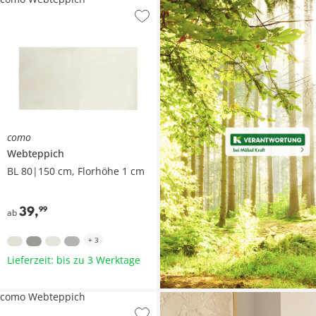
como
Webteppich
BL 80|150 cm, Florhöhe 1 cm
39
,
99
ab
+
3
Lieferzeit: bis zu 3 Werktage
como Webteppich