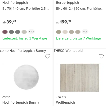
Hochflorteppich
Berberteppich
BL 70|140 cm, Florhöhe 2,5 cm
BHL 60|2,4|90 cm, Florhöhe 2,8 cm
39
,
199
,
49
99
ab
ab
+
13
+
3
Lieferzeit: bis zu 3 Werktage
Lieferzeit: bis zu 7 Werktage
como Hochflorteppich Bunny
THEKO Wollteppich
como
THEKO
Hochflorteppich
Bunny
Wollteppich