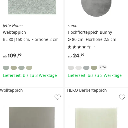
Jette Home
como
Webteppich
Hochflorteppich
Bunny
BL 80|150 cm, Florhöhe 2 cm
Ø 80 cm, Florhöhe 2,5 cm
5
109
,
24
,
99
99
ab
ab
+
24
Lieferzeit: bis zu 3 Werktage
Lieferzeit: bis zu 3 Werktage
Wollteppich
THEKO Berberteppich