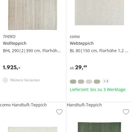
THEKO
como
Wollteppich
Webteppich
BHL 290|2|390 cm, Florhöhe 1,6 cm
BL 80|150 cm, Florhöhe 1,2 cm
1.925
,
-
29
,
49
ab
Weitere Varianten
+
3
Lieferzeit: bis zu 3 Werktage
como Handtuft-Teppich
Handtuft-Teppich