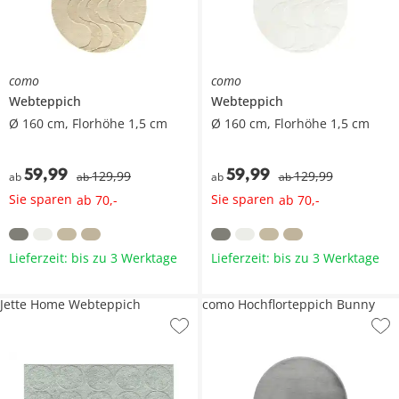
como
como
Webteppich
Webteppich
Ø 160 cm, Florhöhe 1,5 cm
Ø 160 cm, Florhöhe 1,5 cm
59
,
99
59
,
99
129
,
99
129
,
99
ab
ab
ab
ab
Sie sparen
Sie sparen
ab
70
,
-
ab
70
,
-
Lieferzeit: bis zu 3 Werktage
Lieferzeit: bis zu 3 Werktage
Jette Home Webteppich
como Hochflorteppich Bunny