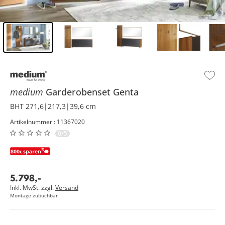
Inhalt der Seitenleiste überspringen - Zum Seitenende
medium
Garderobenset
Genta
BHT 271,6|217,3|39,6 cm
Artikelnummer : 11367020
0/5
5.798
,
-
Inkl. MwSt. zzgl.
Versand
Montage zubuchbar