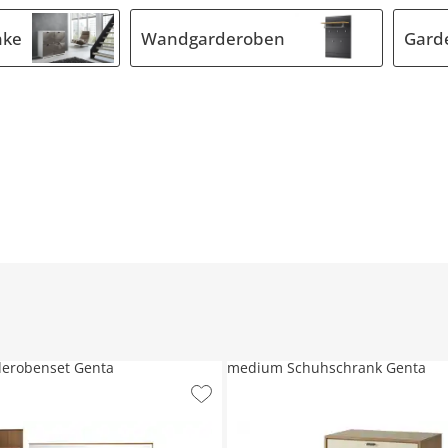
nke
Wandgarderoben
Gard
erobenset Genta
medium Schuhschrank Genta