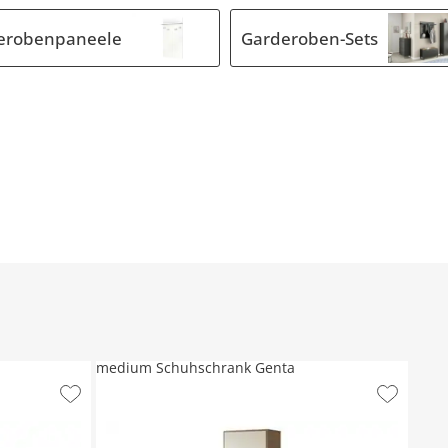
erobenpaneele
Garderoben-Sets
medium Schuhschrank Genta