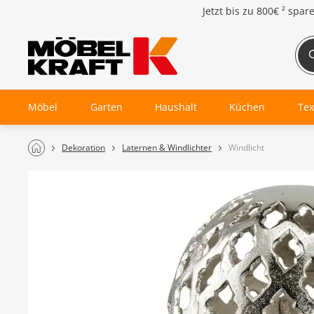
Jetzt bis zu
800€ ²
spar
Möbel
Garten
Haushalt
Küchen
Tex
Dekoration
Laternen & Windlichter
Windlicht