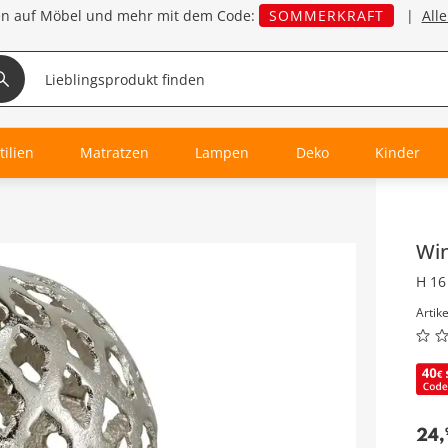
en auf Möbel und mehr mit dem Code:
SOMMERKRAFT
|
All
tilien
Matratzen
Lampen
Deko
Kinder
Inha
Win
H 16
Artik
24
,