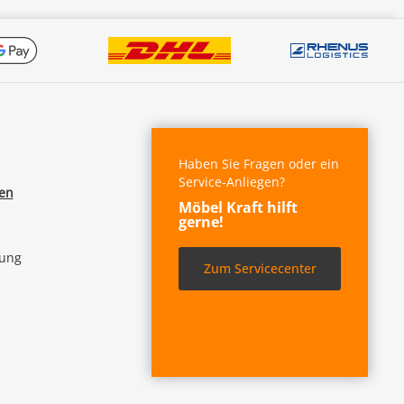
Haben Sie Fragen oder ein
Service-Anliegen?
fen
Möbel Kraft hilft
gerne!
lung
Zum Servicecenter