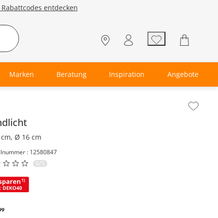
e Rabattcodes entdecken
Marken
Beratung
Inspiration
Angebote
lt der Seitenleiste überspringen - Zum Seitenende
dlicht
 cm, Ø 16 cm
elnummer : 12580847
0/5
99