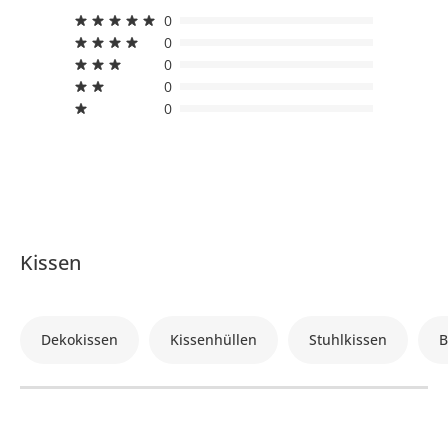
0
0
0
0
0
Kissen
Dekokissen
Kissenhüllen
Stuhlkissen
B