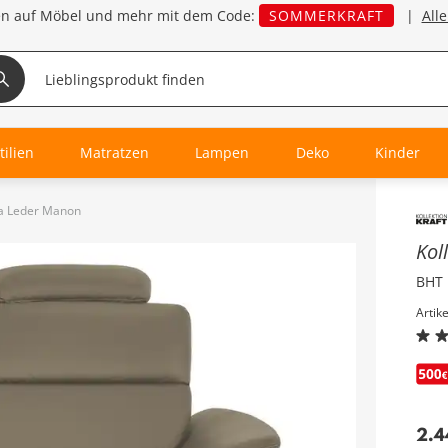
en auf Möbel und mehr mit dem Code:
SOMMERKRAFT
|
All
tilien
Matratzen
Lampen
Deko
Kinder
ofa Leder Manon
Inha
Kol
BHT 
Artik
2.4