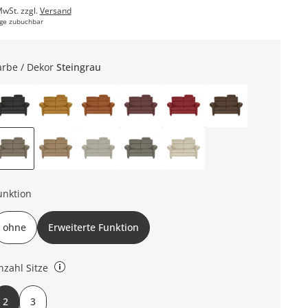
MwSt. zzgl.
Versand
ge zubuchbar
arbe / Dekor
Steingrau
unktion
ohne
Erweiterte Funktion
nzahl Sitze
Sitzer oder 3-Sitzer
2
3