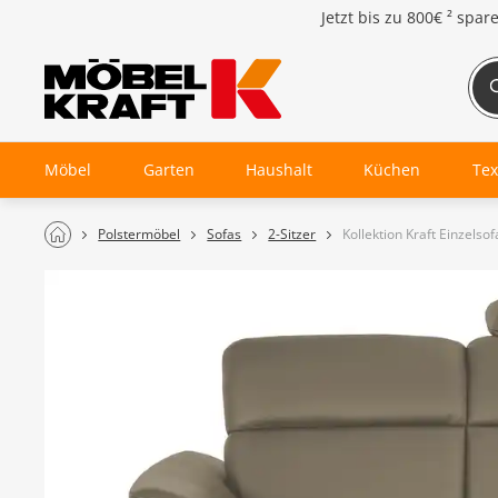
Jetzt bis zu
800€ ²
spar
Möbel
Garten
Haushalt
Küchen
Tex
Polstermöbel
Sofas
2-Sitzer
Kollektion Kraft Einzels