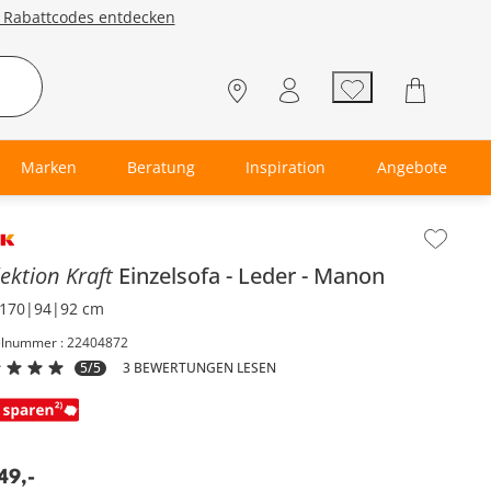
e Rabattcodes entdecken
Marken
Beratung
Inspiration
Angebote
lt der Seitenleiste überspringen - Zum Seitenende
lektion Kraft
Einzelsofa
Leder
Manon
170|94|92 cm
elnummer : 22404872
5/5
3 BEWERTUNGEN LESEN
49
,
-