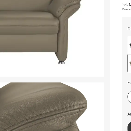
Inkl. 
Monta
F
F
A
2-