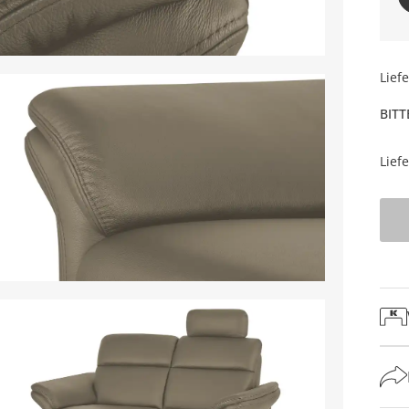
Lief
BITT
Lief